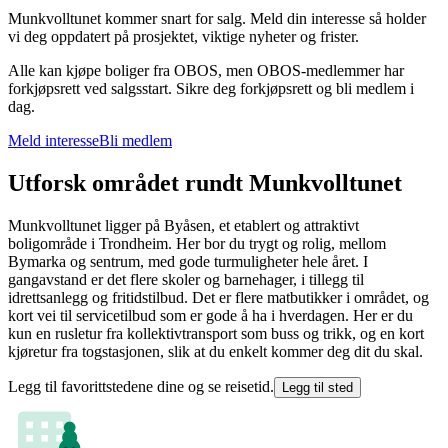
Munkvolltunet kommer snart for salg. Meld din interesse så holder
vi deg oppdatert på prosjektet, viktige nyheter og frister.
Alle kan kjøpe boliger fra OBOS, men OBOS-medlemmer har
forkjøpsrett ved salgsstart. Sikre deg forkjøpsrett og bli medlem i
dag.
Meld interesse
Bli medlem
Utforsk området rundt Munkvolltunet
Munkvolltunet ligger på Byåsen, et etablert og attraktivt
boligområde i Trondheim. Her bor du trygt og rolig, mellom
Bymarka og sentrum, med gode turmuligheter hele året. I
gangavstand er det flere skoler og barnehager, i tillegg til
idrettsanlegg og fritidstilbud. Det er flere matbutikker i området, og
kort vei til servicetilbud som er gode å ha i hverdagen. Her er du
kun en rusletur fra kollektivtransport som buss og trikk, og en kort
kjøretur fra togstasjonen, slik at du enkelt kommer deg dit du skal.
Legg til favorittstedene dine og se reisetid.
Legg til sted