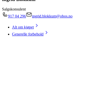
Salgskonsulent
917 04 296
ingrid.blokkum@obos.no
Alt om kjøpet
Generelle forbehold