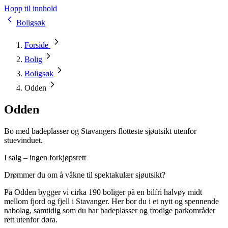
Hopp til innhold
Boligsøk
Forside
Bolig
Boligsøk
Odden
Odden
Bo med badeplasser og Stavangers flotteste sjøutsikt utenfor
stuevinduet.
I salg – ingen forkjøpsrett
Drømmer du om å våkne til spektakulær sjøutsikt?
På Odden bygger vi cirka 190 boliger på en bilfri halvøy midt
mellom fjord og fjell i Stavanger. Her bor du i et nytt og spennende
nabolag, samtidig som du har badeplasser og frodige parkområder
rett utenfor døra.