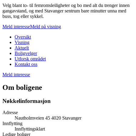
Velg blant to- til femromsleiligheter og bo med alt du trenger innen
gangavstand, og med Stavanger sentrum bare minutter unna med
buss, tog eller sykkel.
Meld interesse
Meld på visning
Oversikt
Visning
Aktuelt
Boligvelger
Utforsk området
Kontakt oss
Meld interesse
Om boligene
Nøkkelinformasjon
Adresse
Nautholmveien 45 4020 Stavanger
Innflytting
Innflyttingsklart
Ledige boliger