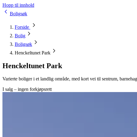
Hopp til innhold
Boligsøk
Forside
Bolig
Boligsøk
Henckeltunet Park
Henckeltunet Park
Varierte boliger i et landlig område, med kort vei til sentrum, barneha
I salg – ingen forkjøpsrett