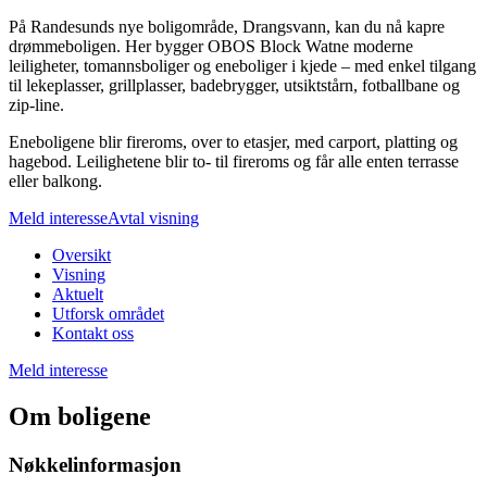
På Randesunds nye boligområde, Drangsvann, kan du nå kapre
drømmeboligen. Her bygger OBOS Block Watne moderne
leiligheter, tomannsboliger og eneboliger i kjede – med enkel tilgang
til lekeplasser, grillplasser, badebrygger, utsiktstårn, fotballbane og
zip-line.
Eneboligene blir fireroms, over to etasjer, med carport, platting og
hagebod. Leilighetene blir to- til fireroms og får alle enten terrasse
eller balkong.
Meld interesse
Avtal visning
Oversikt
Visning
Aktuelt
Utforsk området
Kontakt oss
Meld interesse
Om boligene
Nøkkelinformasjon