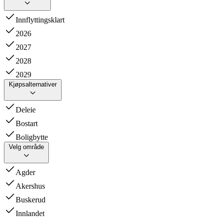
Innflyttingsklart
2026
2027
2028
2029
Kjøpsalternativer
Deleie
Bostart
Boligbytte
Velg område
Agder
Akershus
Buskerud
Innlandet