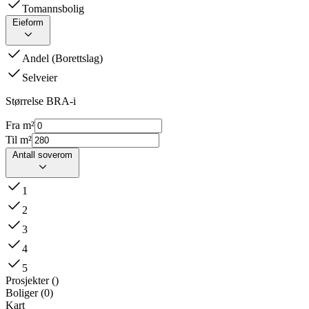
Tomannsbolig
Eieform
Andel (Borettslag)
Selveier
Størrelse BRA-i
Fra m²
Til m²
Antall soverom
1
2
3
4
5
Prosjekter
(
)
Boliger
(
0
)
Kart