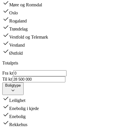
Møre og Romsdal
Oslo
Rogaland
Trøndelag
Vestfold og Telemark
Vestland
Østfold
Totalpris
Fra kr
Til kr
Boligtype
Leilighet
Enebolig i kjede
Enebolig
Rekkehus