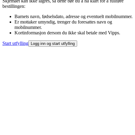
Skjemaet kan ikke lagres, så dette bør du å ha klart for å fullføre
bestillingen:
Barnets navn, fødselsdato, adresse og eventuelt mobilnummer.
Er mottaker umyndig, trenger du foresattes navn og
mobilnummer.
Kortinformasjon dersom du ikke skal betale med Vipps.
Start utfylling
Logg inn og start utfylling