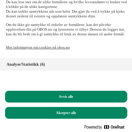
send e-posten til:
forkjop@obos.no
Du kan lese mer om de ulike formålene og hvilke leverandører vi bruker ved
å klikke på de ulike kategoriene.
Skal du til OBOS-banken, Tryg Forsikring for
Du kan trekke samtykkene når som helst. Det gjør du ved å trykke på kjeks
ikonet nederst til venstre og oppdatere samtykkene dine.
OBOS-medlemmer, Styrerommet eller Vibbo?
Om du ikke gir samtykke til enkelte av formålene, kan det påvirke
Det går fint! Tilgangen til disse nettstedene er ikke påvirket.
opplevelsen din på OBOS.no og tjenestene vi tilbyr. Dersom du logger inn,
kan du bli bedt om å gi samtykke til bruk av denne dataen til andre formål.
Logg inn i nettbanken for privatkunder
Logg inn i nettbanken for bedriftskunder
Mer informasjon om cookies på obos.no
Signeringsportalen
Logg inn på Tryg forsikring for OBOS-medlemmer
Registrer deg som kunde i OBOS-banken
Analyse/Statistikk (6)
Logg inn på Styrerommet
Logg inn på Vibbo
Markedsføring (8)
Har du spørsmål?
Funksjonelle (8)
Ring oss på
22 86 55 00
(mandag til fredag, 09.00 – 15.00)
Avvis alle
Helt nødvendige (1)
Du kan også sende e-post til:
obos@obos.no
Aksepter alle