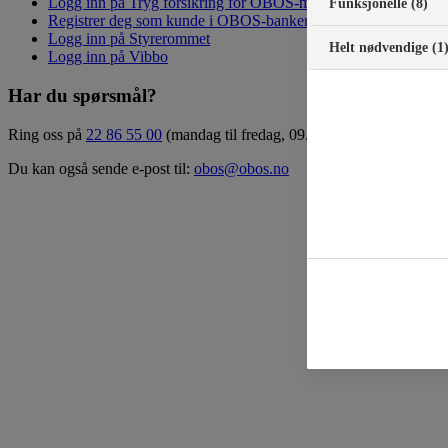
Logg inn på Tryg forsikring for OBOS-medlemmer
Funksjonelle (8)
Registrer deg som kunde i OBOS-banken
Logg inn på Styrerommet
Helt nødvendige (1
Logg inn på Vibbo
Har du spørsmål?
Ring oss på
22 86 55 00
(mandag til fredag, 09.00 – 15.00)
Du kan også sende e-post til:
obos@obos.no