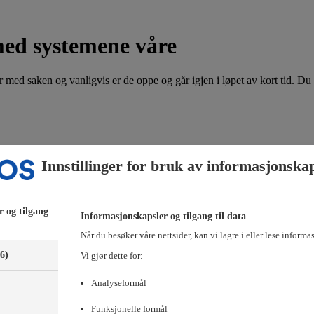
med systemene våre
 med saken og vanligvis er de oppe og går igjen i løpet av kort tid. Du 
or hvilken bolig det gjelder. Husk å få med ditt navn, medlemsnummer og 
Innstillinger for bruk av informasjonska
e-posten til:
hammersborg@obos.no
-posten til:
forkjop@obos.no
r og tilgang
Informasjonskapsler og tilgang til data
-medlemmer, Styrerommet eller Vibbo?
Når du besøker våre nettsider, kan vi lagre i eller lese informa
(6)
Vi gjør dette for:
Analyseformål
Funksjonelle formål