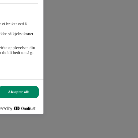
 vi bruker ved å
ykke på kjeks ikonet
virke opplevelsen din
 du bli bedt om å gi
Aksepter alle