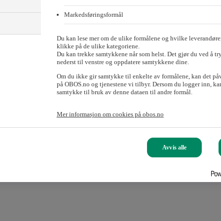
Markedsføringsformål
)
Du kan lese mer om de ulike formålene og hvilke leverandører
klikke på de ulike kategoriene.
Du kan trekke samtykkene når som helst. Det gjør du ved å tr
nederst til venstre og oppdatere samtykkene dine.
Om du ikke gir samtykke til enkelte av formålene, kan det på
på OBOS.no og tjenestene vi tilbyr. Dersom du logger inn, kan
samtykke til bruk av denne dataen til andre formål.
Mer informasjon om cookies på obos.no
Avvis alle