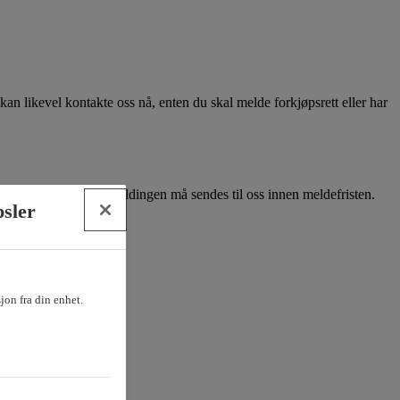
kan likevel kontakte oss nå, enten du skal melde forkjøpsrett eller har
finansieringsbevis. Meldingen må sendes til oss innen meldefristen.
psler
sjon fra din enhet.