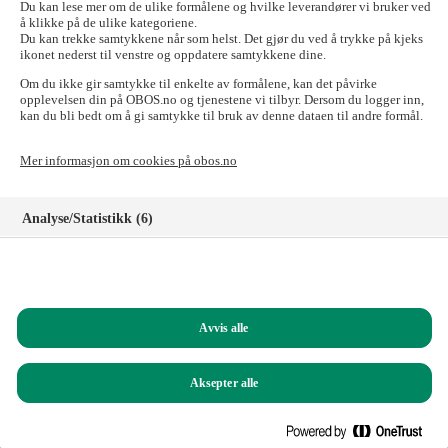
send e-posten til:
forkjop@obos.no
Du kan lese mer om de ulike formålene og hvilke leverandører vi bruker ved
å klikke på de ulike kategoriene.
Skal du til OBOS-banken, Tryg Forsikring for
Du kan trekke samtykkene når som helst. Det gjør du ved å trykke på kjeks
ikonet nederst til venstre og oppdatere samtykkene dine.
OBOS-medlemmer, Styrerommet eller Vibbo?
Om du ikke gir samtykke til enkelte av formålene, kan det påvirke
Det går fint! Tilgangen til disse nettstedene er ikke påvirket.
opplevelsen din på OBOS.no og tjenestene vi tilbyr. Dersom du logger inn,
kan du bli bedt om å gi samtykke til bruk av denne dataen til andre formål.
Logg inn i nettbanken for privatkunder
Logg inn i nettbanken for bedriftskunder
Mer informasjon om cookies på obos.no
Signeringsportalen
Logg inn på Tryg forsikring for OBOS-medlemmer
Registrer deg som kunde i OBOS-banken
Analyse/Statistikk (6)
Logg inn på Styrerommet
Logg inn på Vibbo
Markedsføring (8)
Har du spørsmål?
Funksjonelle (8)
Ring oss på
22 86 55 00
(mandag til fredag, 09.00 – 15.00)
Avvis alle
Helt nødvendige (1)
Du kan også sende e-post til:
obos@obos.no
Aksepter alle