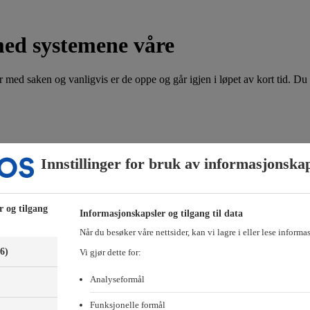
med systemene våre
 med saken og vanligvis er de oppe og går igjen i løpet av kort tid. Du 
or hvilken bolig det gjelder. Husk å få med ditt navn, medlemsnummer og 
Innstillinger for bruk av informasjonska
e-posten til:
hammersborg@obos.no
-posten til:
forkjop@obos.no
r og tilgang
Informasjonskapsler og tilgang til data
-medlemmer, Styrerommet eller Vibbo?
Når du besøker våre nettsider, kan vi lagre i eller lese informa
(6)
Vi gjør dette for:
Analyseformål
Funksjonelle formål