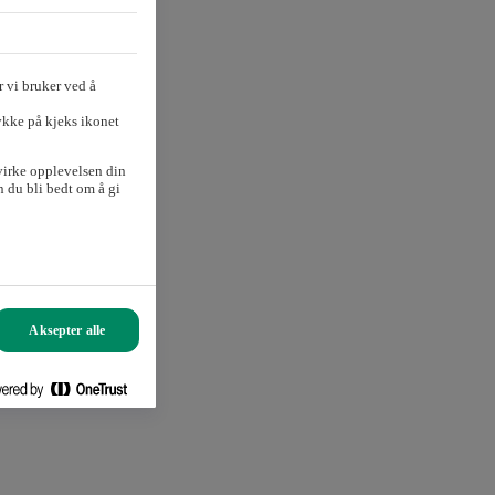
 vi bruker ved å
ykke på kjeks ikonet
virke opplevelsen din
 du bli bedt om å gi
Aksepter alle