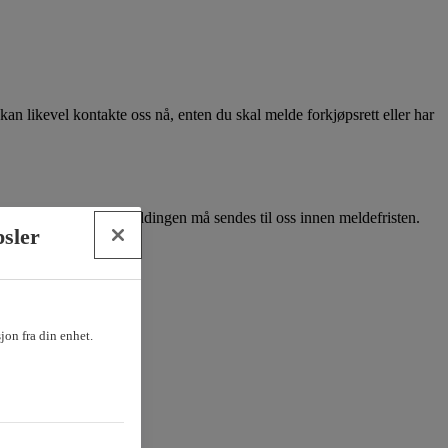
kan likevel kontakte oss nå, enten du skal melde forkjøpsrett eller har
finansieringsbevis. Meldingen må sendes til oss innen meldefristen.
psler
sjon fra din enhet.