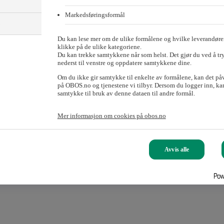
Markedsføringsformål
)
Du kan lese mer om de ulike formålene og hvilke leverandører
klikke på de ulike kategoriene.
Du kan trekke samtykkene når som helst. Det gjør du ved å tr
nederst til venstre og oppdatere samtykkene dine.
Om du ikke gir samtykke til enkelte av formålene, kan det på
på OBOS.no og tjenestene vi tilbyr. Dersom du logger inn, kan
samtykke til bruk av denne dataen til andre formål.
Mer informasjon om cookies på obos.no
Avvis alle