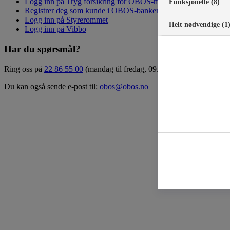
Logg inn på Tryg forsikring for OBOS-medlemmer
Funksjonelle (8)
Registrer deg som kunde i OBOS-banken
Logg inn på Styrerommet
Helt nødvendige (1
Logg inn på Vibbo
Har du spørsmål?
Ring oss på
22 86 55 00
(mandag til fredag, 09.00 – 15.00)
Du kan også sende e-post til:
obos@obos.no