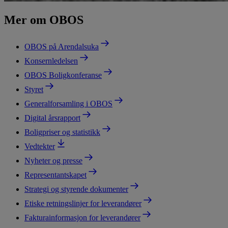
Mer om OBOS
OBOS på Arendalsuka
Konsernledelsen
OBOS Boligkonferanse
Styret
Generalforsamling i OBOS
Digital årsrapport
Boligpriser og statistikk
Vedtekter
Nyheter og presse
Representantskapet
Strategi og styrende dokumenter
Etiske retningslinjer for leverandører
Fakturainformasjon for leverandører