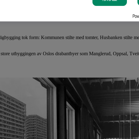
edets premisser.
oligbygging tok form: Kommunen stilte med tomter, Husbanken stilte m
 store utbyggingen av Oslos drabantbyer som Manglerud, Oppsal, Tveit