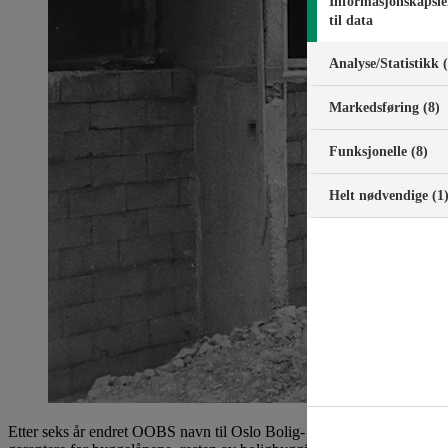
Informasjonskapsle
til data
Analyse/Statistikk 
Markedsføring (8)
Funksjonelle (8)
Helt nødvendige (1
Etter seks år endret OOBS navn til Oslo Bolig- og Sparelag (OBOS)