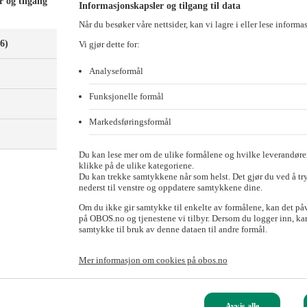
r og tilgang
Informasjonskapsler og tilgang til data
Når du besøker våre nettsider, kan vi lagre i eller lese informa
(6)
Vi gjør dette for:
Analyseformål
Funksjonelle formål
Markedsføringsformål
)
Du kan lese mer om de ulike formålene og hvilke leverandører
klikke på de ulike kategoriene.
Du kan trekke samtykkene når som helst. Det gjør du ved å tr
nederst til venstre og oppdatere samtykkene dine.
Om du ikke gir samtykke til enkelte av formålene, kan det på
på OBOS.no og tjenestene vi tilbyr. Dersom du logger inn, kan
samtykke til bruk av denne dataen til andre formål.
Mer informasjon om cookies på obos.no
, og boligbyggelaget inngikk en avtale med Oslo kommune om å være 
Avvis alle