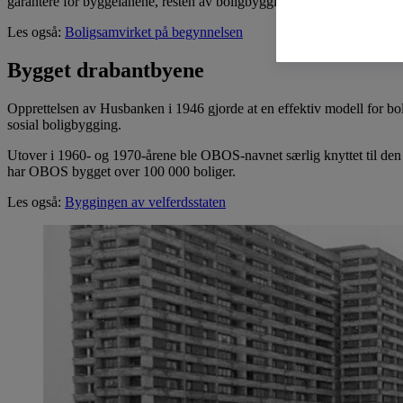
garantere for byggelånene, resten av boligbyggingen foregikk på mark
Les også:
Boligsamvirket på begynnelsen
Bygget drabantbyene
Opprettelsen av Husbanken i 1946 gjorde at en effektiv modell for b
sosial boligbygging.
Utover i 1960- og 1970-årene ble OBOS-navnet særlig knyttet til den
har OBOS bygget over 100 000 boliger.
Les også:
Byggingen av velferdsstaten