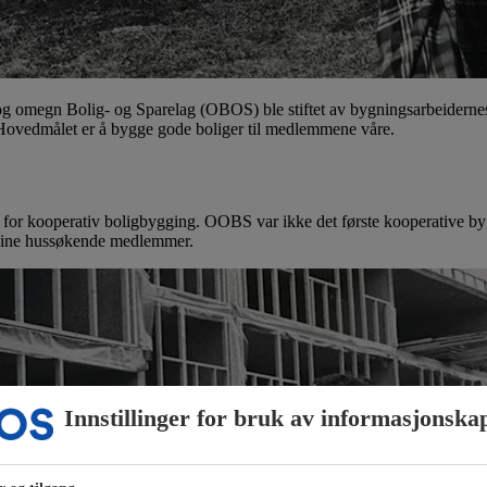
g omegn Bolig- og Sparelag (OBOS) ble stiftet av bygningsarbeidernes l
: Hovedmålet er å bygge gode boliger til medlemmene våre.
or kooperativ boligbygging. OOBS var ikke det første kooperative bygge
r sine hussøkende medlemmer.
Innstillinger for bruk av informasjonska