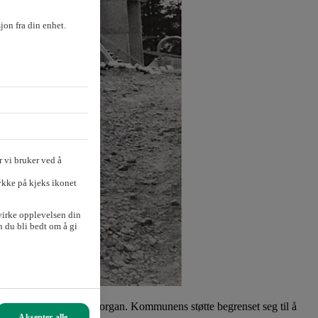
sjon fra din enhet.
 vi bruker ved å
ykke på kjeks ikonet
virke opplevelsen din
 du bli bedt om å gi
kommunens byggende organ. Kommunens støtte begrenset seg til å
Aksepter alle