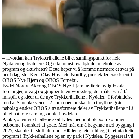
– Hvordan kan Trykkerihallene bli et samlingspunkt for hele
Nydalen og bydelen? Og ikke minst hva bør de inneholde av
program og aktiviteter? Dette håper vi å komme nærmere et svar på
her i dag, sier Kent Olav Hovstein Nordby, prosjektlederassistent i
OBOS Nye Hjem og OBOS Fornebu.
Bydel Nordre Aker og OBOS Nye Hjem inviterte nylig lokale
foreninger, utvalg og grupper til en workshop, der målet var å få
innspill og idéer til de nye Trykkerihallene i Nydalen. I forbindelse
med at Sandakerveien 121 om noen år skal bli et nytt og grønt
nabolag ønsker OBOS å transformere deler av Trykkerihallene til å
bli et naturlig samlingspunkt i bydelen.
Ambisjonen er at hallene skal fylles med innhold som kommer
beboerne i området til gode. Med mål om å begynne med bygging i
2025, skal det til slutt bli rundt 700 leiligheter i tillegg til et utadrettet
program i Trykkerihallene og en ny park i Nydalen. Byggeareal vil