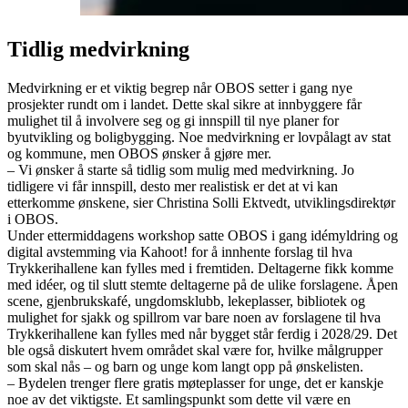
Tidlig medvirkning
Medvirkning er et viktig begrep når OBOS setter i gang nye
prosjekter rundt om i landet. Dette skal sikre at innbyggere får
mulighet til å involvere seg og gi innspill til nye planer for
byutvikling og boligbygging. Noe medvirkning er lovpålagt av stat
og kommune, men OBOS ønsker å gjøre mer.
– Vi ønsker å starte så tidlig som mulig med medvirkning. Jo
tidligere vi får innspill, desto mer realistisk er det at vi kan
etterkomme ønskene, sier Christina Solli Ektvedt, utviklingsdirektør
i OBOS.
Under ettermiddagens workshop satte OBOS i gang idémyldring og
digital avstemming via Kahoot! for å innhente forslag til hva
Trykkerihallene kan fylles med i fremtiden. Deltagerne fikk komme
med idéer, og til slutt stemte deltagerne på de ulike forslagene. Åpen
scene, gjenbrukskafé, ungdomsklubb, lekeplasser, bibliotek og
mulighet for sjakk og spillrom var bare noen av forslagene til hva
Trykkerihallene kan fylles med når bygget står ferdig i 2028/29. Det
ble også diskutert hvem området skal være for, hvilke målgrupper
som skal nås – og barn og unge kom langt opp på ønskelisten.
– Bydelen trenger flere gratis møteplasser for unge, det er kanskje
noe av det viktigste. Et samlingspunkt som dette vil være en