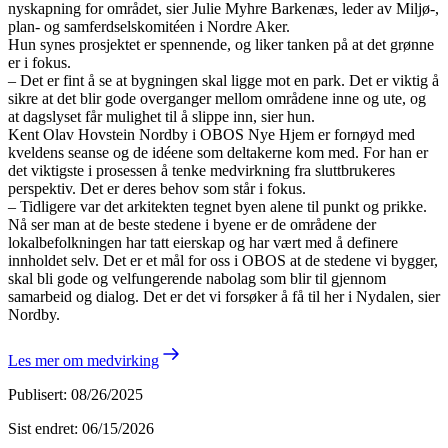
nyskapning for området, sier Julie Myhre Barkenæs, leder av Miljø-,
plan- og samferdselskomitéen i Nordre Aker.
Hun synes prosjektet er spennende, og liker tanken på at det grønne
er i fokus.
– Det er fint å se at bygningen skal ligge mot en park. Det er viktig å
sikre at det blir gode overganger mellom områdene inne og ute, og
at dagslyset får mulighet til å slippe inn, sier hun.
Kent Olav Hovstein Nordby i OBOS Nye Hjem er fornøyd med
kveldens seanse og de idéene som deltakerne kom med. For han er
det viktigste i prosessen å tenke medvirkning fra sluttbrukeres
perspektiv. Det er deres behov som står i fokus.
– Tidligere var det arkitekten tegnet byen alene til punkt og prikke.
Nå ser man at de beste stedene i byene er de områdene der
lokalbefolkningen har tatt eierskap og har vært med å definere
innholdet selv. Det er et mål for oss i OBOS at de stedene vi bygger,
skal bli gode og velfungerende nabolag som blir til gjennom
samarbeid og dialog. Det er det vi forsøker å få til her i Nydalen, sier
Nordby.
Les mer om medvirking
Publisert
:
08/26/2025
Sist endret
:
06/15/2026