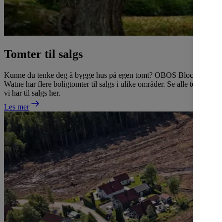
Tomter til salgs
Kunne du tenke deg å bygge hus på egen tomt? OBOS Block
Watne har flere boligtomter til salgs i ulike områder. Se alle tomtene
vi har til salgs her.
Les mer