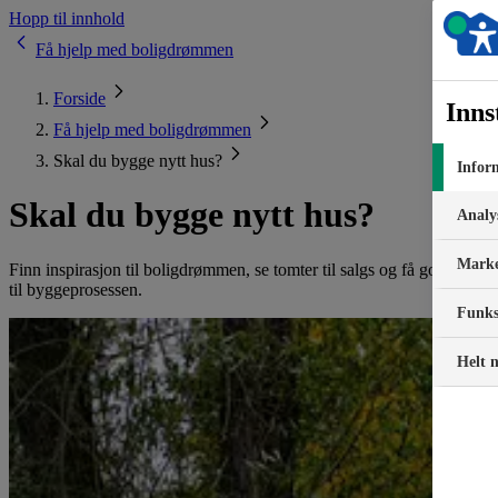
Hopp til innhold
Få hjelp med boligdrømmen
Forside
Inns
Få hjelp med boligdrømmen
Skal du bygge nytt hus?
Inform
Skal du bygge nytt hus?
Analys
Marke
Finn inspirasjon til boligdrømmen, se tomter til salgs og få gode råd
til byggeprosessen.
Funks
Helt 