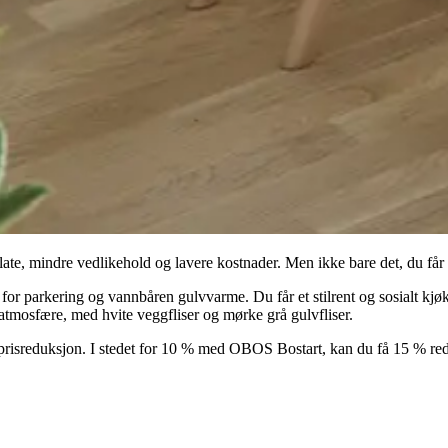
flate, mindre vedlikehold og lavere kostnader. Men ikke bare det, du får 
 for parkering og vannbåren gulvvarme. Du får et stilrent og sosialt kj
 atmosfære, med hvite veggfliser og mørke grå gulvfliser.
 prisreduksjon. I stedet for 10 % med OBOS Bostart, kan du få 15 % red