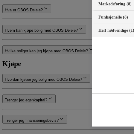
Markedsføring (8)
Hva er OBOS Deleie?
Funksjonelle (8)
Helt nødvendige (1
Hvem kan kjøpe bolig med OBOS Deleie?
Hvilke boliger kan jeg kjøpe med OBOS Deleie?
Kjøpe
Hvordan kjøper jeg bolig med OBOS Deleie?
Trenger jeg egenkapital?
Trenger jeg finansieringsbevis?