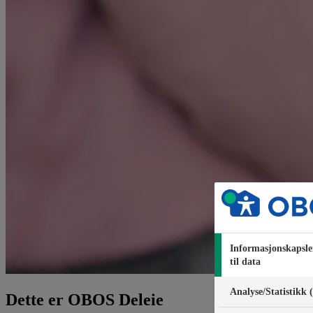
Informasjonskapsle
til data
Analyse/Statistikk 
Dette er OBOS Deleie