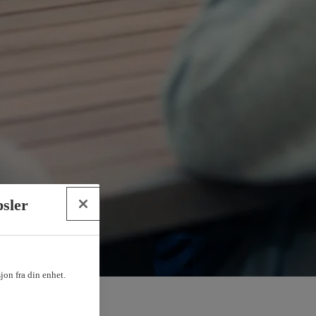
psler
sjon fra din enhet.