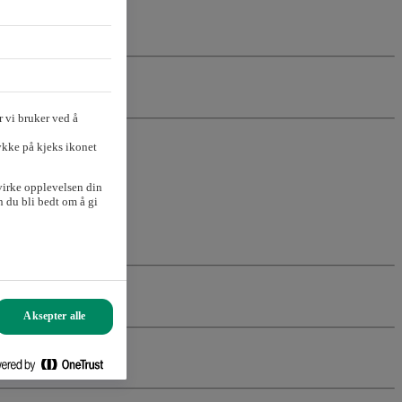
 vi bruker ved å
ykke på kjeks ikonet
virke opplevelsen din
 du bli bedt om å gi
Aksepter alle