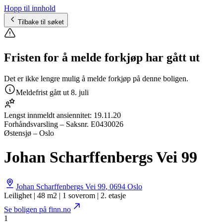
Hopp til innhold
Tilbake til søket
Fristen for å melde forkjøp har gått ut
Det er ikke lengre mulig å melde forkjøp på denne boligen.
Meldefrist gått ut
8. juli
Lengst innmeldt ansiennitet:
19.11.20
Forhåndsvarsling
– Saksnr.
E0430026
Østensjø – Oslo
Johan Scharffenbergs Vei 99
Johan Scharffenbergs Vei 99
,
0694
Oslo
Leilighet | 48 m2 | 1 soverom | 2. etasje
Se boligen på finn.no
1