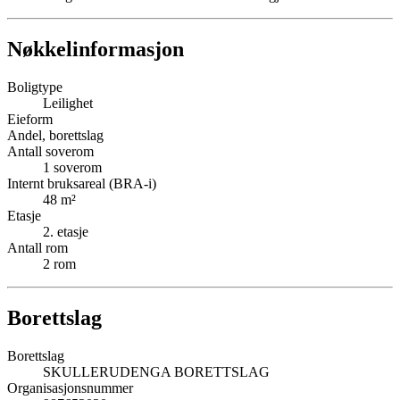
Nøkkelinformasjon
Boligtype
Leilighet
Eieform
Andel, borettslag
Antall soverom
1
soverom
Internt bruksareal (BRA-i)
48
m²
Etasje
2
. etasje
Antall rom
2
rom
Borettslag
Borettslag
SKULLERUDENGA BORETTSLAG
Organisasjonsnummer