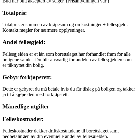
Bud har blitt akseptert av selger.
(Prisantydningen var
)
Totalpris:
Totalpris er summen av kjøpesum og omkostninger + fellesgjeld.
Kontakt megler for nærmere opplysninger.
Andel fellesgjeld:
Fellesgjelden er et lån som borettslaget har forhandlet fram for alle
boligene samlet. Du blir ansvarlig for andelen av fellesgjelden som
er tilknyttet din bolig.
Gebyr forkjøpsrett:
Dette er gebyret du må betale hvis du får tilslag på boligen og takker
ja til å kjøpe den med forkjøpsrett.
Månedlige utgifter
Felleskostnader:
Felleskostnader dekker driftskostnadene til borettslaget samt
nedbetalingen av din eventuelle andel av fellesgjelden.