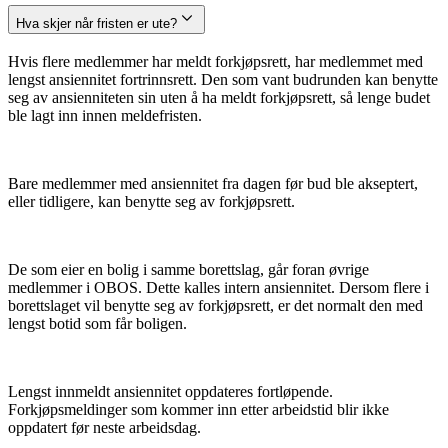
Hva skjer når fristen er ute?
Hvis flere medlemmer har meldt forkjøpsrett, har medlemmet med
lengst ansiennitet fortrinnsrett. Den som vant budrunden kan benytte
seg av ansienniteten sin uten å ha meldt forkjøpsrett, så lenge budet
ble lagt inn innen meldefristen.
Bare medlemmer med ansiennitet fra dagen før bud ble akseptert,
eller tidligere, kan benytte seg av forkjøpsrett.
De som eier en bolig i samme borettslag, går foran øvrige
medlemmer i OBOS. Dette kalles intern ansiennitet. Dersom flere i
borettslaget vil benytte seg av forkjøpsrett, er det normalt den med
lengst botid som får boligen.
Lengst innmeldt ansiennitet oppdateres fortløpende.
Forkjøpsmeldinger som kommer inn etter arbeidstid blir ikke
oppdatert før neste arbeidsdag.