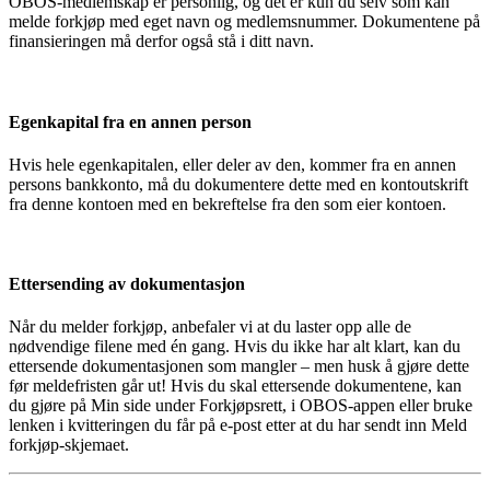
OBOS-medlemskap er personlig, og det er kun du selv som kan
melde forkjøp med eget navn og medlemsnummer. Dokumentene på
finansieringen må derfor også stå i ditt navn.
Egenkapital fra en annen person
Hvis hele egenkapitalen, eller deler av den, kommer fra en annen
persons bankkonto, må du dokumentere dette med en kontoutskrift
fra denne kontoen med en bekreftelse fra den som eier kontoen.
Ettersending av dokumentasjon
Når du melder forkjøp, anbefaler vi at du laster opp alle de
nødvendige filene med én gang. Hvis du ikke har alt klart, kan du
ettersende dokumentasjonen som mangler – men husk å gjøre dette
før meldefristen går ut! Hvis du skal ettersende dokumentene, kan
du gjøre på Min side under Forkjøpsrett, i OBOS-appen eller bruke
lenken i kvitteringen du får på e-post etter at du har sendt inn Meld
forkjøp-skjemaet.