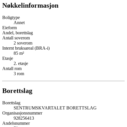
Nøkkelinformasjon
Boligtype
Annet
Eieform
Andel, borettslag
Antall soverom
2
soverom
Internt bruksareal (BRA-i)
85
m²
Etasje
2
. etasje
Antall rom
3
rom
Borettslag
Borettslag
SENTRUMSKVARTALET BORETTSLAG
Organisasjonsnummer
928256413
Andelsnummer