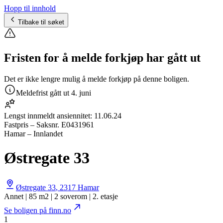
Hopp til innhold
Tilbake til søket
Fristen for å melde forkjøp har gått ut
Det er ikke lengre mulig å melde forkjøp på denne boligen.
Meldefrist gått ut
4. juni
Lengst innmeldt ansiennitet:
11.06.24
Fastpris
– Saksnr.
E0431961
Hamar – Innlandet
Østregate 33
Østregate 33
,
2317
Hamar
Annet | 85 m2 | 2 soverom | 2. etasje
Se boligen på finn.no
1