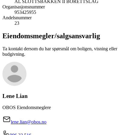
AL SLOTTSBAKKEN II BORETTSLAG
Organisasjonsnummer
953425955
Andelsnummer
23
Eiendomsmegler/
salgsansvarlig
Ta kontakt dersom du har spørsmål om boligen, visning eller
budgivning.
Lene Lian
OBOS Eiendomsmeglere
lene.lian@obos.no