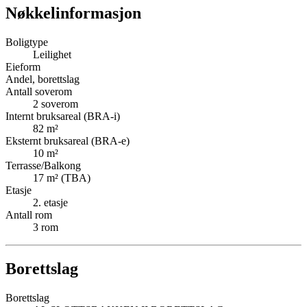
Nøkkelinformasjon
Boligtype
Leilighet
Eieform
Andel, borettslag
Antall soverom
2
soverom
Internt bruksareal (BRA-i)
82
m²
Eksternt bruksareal (BRA-e)
10
m²
Terrasse/Balkong
17
m² (TBA)
Etasje
2
. etasje
Antall rom
3
rom
Borettslag
Borettslag