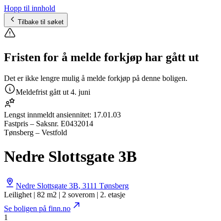
Hopp til innhold
Tilbake til søket
Fristen for å melde forkjøp har gått ut
Det er ikke lengre mulig å melde forkjøp på denne boligen.
Meldefrist gått ut
4. juni
Lengst innmeldt ansiennitet:
17.01.03
Fastpris
– Saksnr.
E0432014
Tønsberg – Vestfold
Nedre Slottsgate 3B
Nedre Slottsgate 3B
,
3111
Tønsberg
Leilighet | 82 m2 | 2 soverom | 2. etasje
Se boligen på finn.no
1