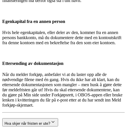
finansieringen må derfor også stå i ditt navn.
Egenkapital fra en annen person
Hvis hele egenkapitalen, eller deler av den, kommer fra en annen
persons bankkonto, må du dokumentere dette med en kontoutskrift
fra denne kontoen med en bekreftelse fra den som eier kontoen.
Ettersending av dokumentasjon
Når du melder forkjøp, anbefaler vi at du laster opp alle de
nødvendige filene med én gang. Hvis du ikke har alt klart, kan du
ettersende dokumentasjonen som mangler – men husk å gjøre dette
før meldefristen går ut! Hvis du skal ettersende dokumentene, kan
du gjøre på Min side under Forkjøpsrett, i OBOS-appen eller bruke
lenken i kvitteringen du får på e-post etter at du har sendt inn Meld
forkjøp-skjemaet.
Hva skjer når fristen er ute?