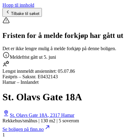
Hopp til innhold
Tilbake til søket
Fristen for å melde forkjøp har gått ut
Det er ikke lengre mulig å melde forkjøp på denne boligen.
Meldefrist gått ut
5. juni
Lengst innmeldt ansiennitet:
05.07.86
Fastpris
– Saksnr.
E0432143
Hamar – Innlandet
St. Olavs Gate 18A
St. Olavs Gate 18A
,
2317
Hamar
Rekkehus/småhus | 130 m2 | 5 soverom
Se boligen på finn.no
1