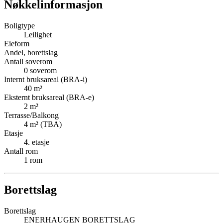
Nøkkelinformasjon
Boligtype
Leilighet
Eieform
Andel, borettslag
Antall soverom
0
soverom
Internt bruksareal (BRA-i)
40
m²
Eksternt bruksareal (BRA-e)
2
m²
Terrasse/Balkong
4
m² (TBA)
Etasje
4
. etasje
Antall rom
1
rom
Borettslag
Borettslag
ENERHAUGEN BORETTSLAG