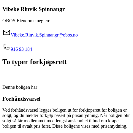
Vibeke Rinvik
Spinnangr
OBOS Eiendomsmeglere
Vibeke.Rinvik.Spinnangr@obos.no
916 93 184
To typer forkjøpsrett
Denne boligen har
Forhåndsvarsel
Ved forhåndsvarsel legges boligen ut for forkjøpsrett før boligen er
solgt, og du melder forkjøp basert på prisantydning. Når boligen blir
solgt så får medlemmet med lengst ansiennitet tilbud om kjøpe
boligen til avtalt pris først. Disse boligene vises med prisantydning.