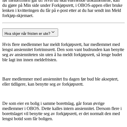
før meldefristen går ut! Hvis du skal ettersende dokumentene, kan
du gjøre på Min side under Forkjøpsrett, i OBOS-appen eller bruke
lenken i kvitteringen du får på e-post etter at du har sendt inn Meld
forkjøp-skjemaet.
Hva skjer når fristen er ute?
Hvis flere medlemmer har meldt forkjøpsrett, har medlemmet med
lengst ansiennitet fortrinnsrett. Den som vant budrunden kan benytte
seg av ansienniteten sin uten å ha meldt forkjøpsrett, så lenge budet
ble lagt inn innen meldefristen.
Bare medlemmer med ansiennitet fra dagen før bud ble akseptert,
eller tidligere, kan benytte seg av forkjøpsrett.
De som eier en bolig i samme borettslag, går foran øvrige
medlemmer i OBOS. Dette kalles intern ansiennitet. Dersom flere i
borettslaget vil benytte seg av forkjøpsrett, er det normalt den med
lengst botid som får boligen.