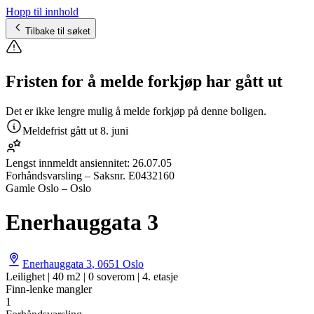
Hopp til innhold
Tilbake til søket
Fristen for å melde forkjøp har gått ut
Det er ikke lengre mulig å melde forkjøp på denne boligen.
Meldefrist gått ut
8. juni
Lengst innmeldt ansiennitet:
26.07.05
Forhåndsvarsling
– Saksnr.
E0432160
Gamle Oslo – Oslo
Enerhauggata 3
Enerhauggata 3
,
0651
Oslo
Leilighet | 40 m2 | 0 soverom | 4. etasje
Finn-lenke mangler
1