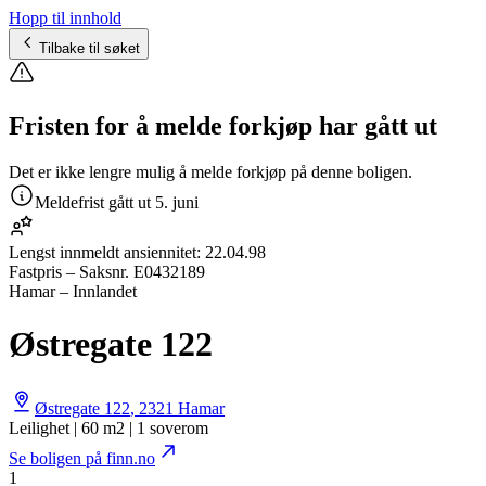
Hopp til innhold
Tilbake til søket
Fristen for å melde forkjøp har gått ut
Det er ikke lengre mulig å melde forkjøp på denne boligen.
Meldefrist gått ut
5. juni
Lengst innmeldt ansiennitet:
22.04.98
Fastpris
– Saksnr.
E0432189
Hamar – Innlandet
Østregate 122
Østregate 122
,
2321
Hamar
Leilighet | 60 m2 | 1 soverom
Se boligen på finn.no
1