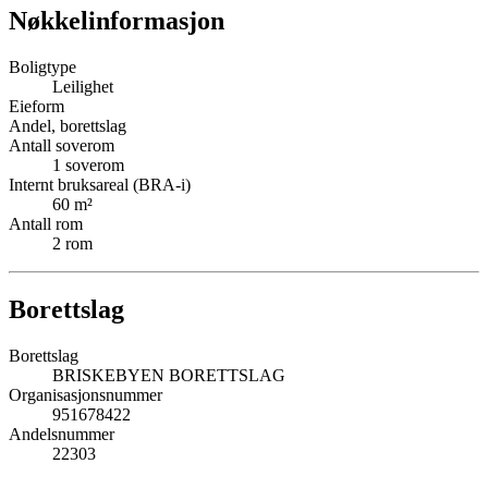
Nøkkelinformasjon
Boligtype
Leilighet
Eieform
Andel, borettslag
Antall soverom
1
soverom
Internt bruksareal (BRA-i)
60
m²
Antall rom
2
rom
Borettslag
Borettslag
BRISKEBYEN BORETTSLAG
Organisasjonsnummer
951678422
Andelsnummer
22303