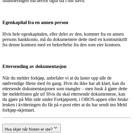
finansieringen må derfor også stå i ditt navn.
Egenkapital fra en annen person
Hvis hele egenkapitalen, eller deler av den, kommer fra en annen
persons bankkonto, må du dokumentere dette med en kontoutskrift
fra denne kontoen med en bekreftelse fra den som eier kontoen.
Ettersending av dokumentasjon
Når du melder forkjøp, anbefaler vi at du laster opp alle de
nødvendige filene med én gang. Hvis du ikke har alt klart, kan du
ettersende dokumentasjonen som mangler – men husk å gjøre dette
før meldefristen går ut! Hvis du skal ettersende dokumentene, kan
du gjøre på Min side under Forkjøpsrett, i OBOS-appen eller bruke
lenken i kvitteringen du får på e-post etter at du har sendt inn Meld
forkjøp-skjemaet.
Hva skjer når fristen er ute?