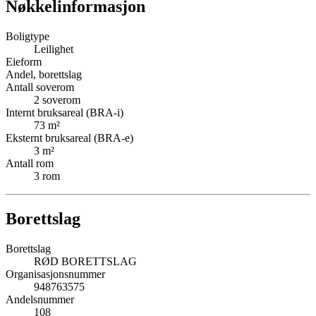
Nøkkelinformasjon
Boligtype
Leilighet
Eieform
Andel, borettslag
Antall soverom
2
soverom
Internt bruksareal (BRA-i)
73
m²
Eksternt bruksareal (BRA-e)
3
m²
Antall rom
3
rom
Borettslag
Borettslag
RØD BORETTSLAG
Organisasjonsnummer
948763575
Andelsnummer
108