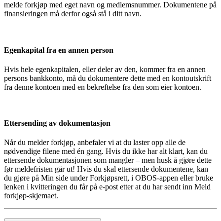
melde forkjøp med eget navn og medlemsnummer. Dokumentene på
finansieringen må derfor også stå i ditt navn.
Egenkapital fra en annen person
Hvis hele egenkapitalen, eller deler av den, kommer fra en annen
persons bankkonto, må du dokumentere dette med en kontoutskrift
fra denne kontoen med en bekreftelse fra den som eier kontoen.
Ettersending av dokumentasjon
Når du melder forkjøp, anbefaler vi at du laster opp alle de
nødvendige filene med én gang. Hvis du ikke har alt klart, kan du
ettersende dokumentasjonen som mangler – men husk å gjøre dette
før meldefristen går ut! Hvis du skal ettersende dokumentene, kan
du gjøre på Min side under Forkjøpsrett, i OBOS-appen eller bruke
lenken i kvitteringen du får på e-post etter at du har sendt inn Meld
forkjøp-skjemaet.