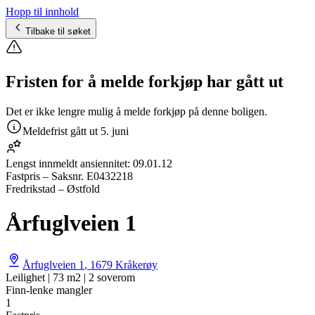
Hopp til innhold
Tilbake til søket
Fristen for å melde forkjøp har gått ut
Det er ikke lengre mulig å melde forkjøp på denne boligen.
Meldefrist gått ut
5. juni
Lengst innmeldt ansiennitet:
09.01.12
Fastpris
– Saksnr.
E0432218
Fredrikstad – Østfold
Årfuglveien 1
Årfuglveien 1
,
1679
Kråkerøy
Leilighet | 73 m2 | 2 soverom
Finn-lenke mangler
1