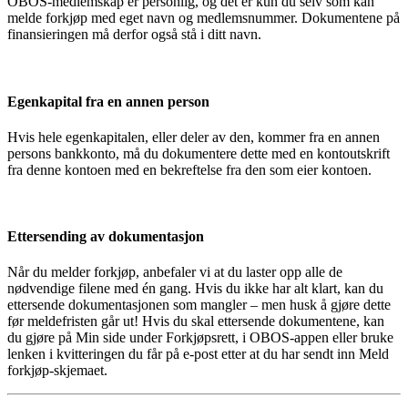
OBOS-medlemskap er personlig, og det er kun du selv som kan
melde forkjøp med eget navn og medlemsnummer. Dokumentene på
finansieringen må derfor også stå i ditt navn.
Egenkapital fra en annen person
Hvis hele egenkapitalen, eller deler av den, kommer fra en annen
persons bankkonto, må du dokumentere dette med en kontoutskrift
fra denne kontoen med en bekreftelse fra den som eier kontoen.
Ettersending av dokumentasjon
Når du melder forkjøp, anbefaler vi at du laster opp alle de
nødvendige filene med én gang. Hvis du ikke har alt klart, kan du
ettersende dokumentasjonen som mangler – men husk å gjøre dette
før meldefristen går ut! Hvis du skal ettersende dokumentene, kan
du gjøre på Min side under Forkjøpsrett, i OBOS-appen eller bruke
lenken i kvitteringen du får på e-post etter at du har sendt inn Meld
forkjøp-skjemaet.