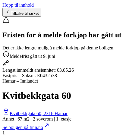
Hopp til innhold
Tilbake til søket
Fristen for å melde forkjøp har gått ut
Det er ikke lengre mulig å melde forkjøp på denne boligen.
Meldefrist gått ut
9. juni
Lengst innmeldt ansiennitet:
03.05.26
Fastpris
– Saksnr.
E0432538
Hamar – Innlandet
Kvitbekkgata 60
Kvitbekkgata 60
,
2316
Hamar
Annet | 67 m2 | 2 soverom | 1. etasje
Se boligen på finn.no
1