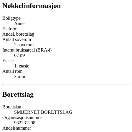
Nøkkelinformasjon
Boligtype
Annet
Eieform
Andel, borettslag
Antall soverom
2
soverom
Internt bruksareal (BRA-i)
67
m²
Etasje
1
. etasje
Antall rom
3
rom
Borettslag
Borettslag
SMIJERNET BORETTSLAG
Organisasjonsnummer
932231298
Andelsnummer