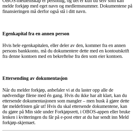
OBOS-medlemskap er personlig, og det er kun du selv som kan
melde forkjøp med eget navn og medlemsnummer. Dokumentene på
finansieringen må derfor også stå i ditt navn.
Egenkapital fra en annen person
Hvis hele egenkapitalen, eller deler av den, kommer fra en annen
persons bankkonto, må du dokumentere dette med en kontoutskrift
fra denne kontoen med en bekreftelse fra den som eier kontoen.
Ettersending av dokumentasjon
Når du melder forkjøp, anbefaler vi at du laster opp alle de
nødvendige filene med én gang. Hvis du ikke har alt klart, kan du
ettersende dokumentasjonen som mangler – men husk å gjøre dette
før meldefristen går ut! Hvis du skal ettersende dokumentene, kan
du gjøre på Min side under Forkjøpsrett, i OBOS-appen eller bruke
lenken i kvitteringen du får på e-post etter at du har sendt inn Meld
forkjøp-skjemaet.