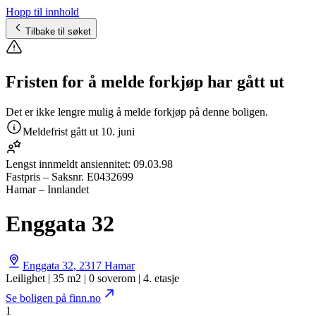
Hopp til innhold
Tilbake til søket
Fristen for å melde forkjøp har gått ut
Det er ikke lengre mulig å melde forkjøp på denne boligen.
Meldefrist gått ut
10. juni
Lengst innmeldt ansiennitet:
09.03.98
Fastpris
– Saksnr.
E0432699
Hamar – Innlandet
Enggata 32
Enggata 32
,
2317
Hamar
Leilighet | 35 m2 | 0 soverom | 4. etasje
Se boligen på finn.no
1