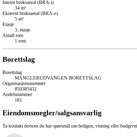
Internt bruksareal (BRA-i)
34
m²
Eksternt bruksareal (BRA-e)
5
m²
Etasje
3
. etasje
Antall rom
1
rom
Borettslag
Borettslag
MANGLERUDVANGEN BORETTSLAG
Organisasjonsnummer
850385432
Andelsnummer
181
Eiendomsmegler/
salgsansvarlig
Ta kontakt dersom du har spørsmål om boligen, visning eller budgivn