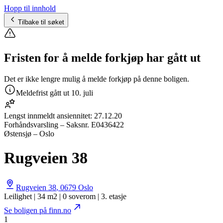
Hopp til innhold
Tilbake til søket
Fristen for å melde forkjøp har gått ut
Det er ikke lengre mulig å melde forkjøp på denne boligen.
Meldefrist gått ut
10. juli
Lengst innmeldt ansiennitet:
27.12.20
Forhåndsvarsling
– Saksnr.
E0436422
Østensjø – Oslo
Rugveien 38
Rugveien 38
,
0679
Oslo
Leilighet | 34 m2 | 0 soverom | 3. etasje
Se boligen på finn.no
1