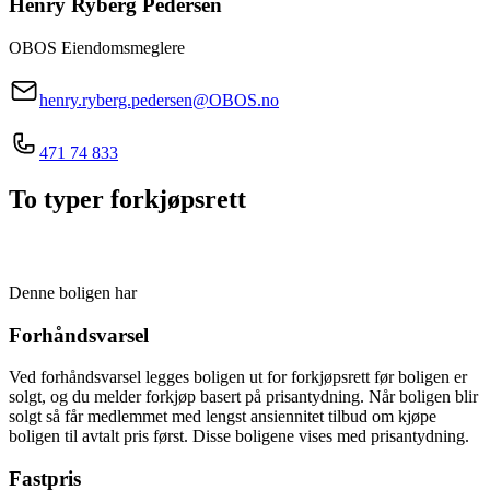
Henry Ryberg
Pedersen
OBOS Eiendomsmeglere
henry.ryberg.pedersen@OBOS.no
471 74 833
To typer forkjøpsrett
Denne boligen har
Forhåndsvarsel
Ved forhåndsvarsel legges boligen ut for forkjøpsrett før boligen er
solgt, og du melder forkjøp basert på prisantydning. Når boligen blir
solgt så får medlemmet med lengst ansiennitet tilbud om kjøpe
boligen til avtalt pris først. Disse boligene vises med prisantydning.
Fastpris