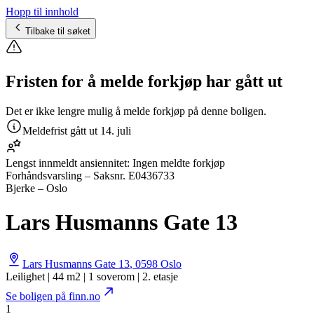
Hopp til innhold
Tilbake til søket
Fristen for å melde forkjøp har gått ut
Det er ikke lengre mulig å melde forkjøp på denne boligen.
Meldefrist gått ut
14. juli
Lengst innmeldt ansiennitet:
Ingen meldte forkjøp
Forhåndsvarsling
– Saksnr.
E0436733
Bjerke – Oslo
Lars Husmanns Gate 13
Lars Husmanns Gate 13
,
0598
Oslo
Leilighet | 44 m2 | 1 soverom | 2. etasje
Se boligen på finn.no
1