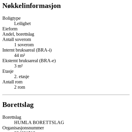
Nøkkelinformasjon
Boligtype
Leilighet
Eieform
Andel, borettslag
Antall soverom
1
soverom
Internt bruksareal (BRA-i)
44
m²
Eksternt bruksareal (BRA-e)
3
m²
Etasje
2
. etasje
Antall rom
2
rom
Borettslag
Borettslag
HUMLA BORETTSLAG
Organisasjonsnummer