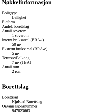
Nøkkelinformasjon
Boligtype
Leilighet
Eieform
Andel, borettslag
Antall soverom
1
soverom
Internt bruksareal (BRA-i)
50
m²
Eksternt bruksareal (BRA-e)
5
m²
Terrasse/Balkong
7
m² (TBA)
Antall rom
2
rom
Borettslag
Borettslag
Kjølstad Borettslag
Organisasjonsnummer
947823663