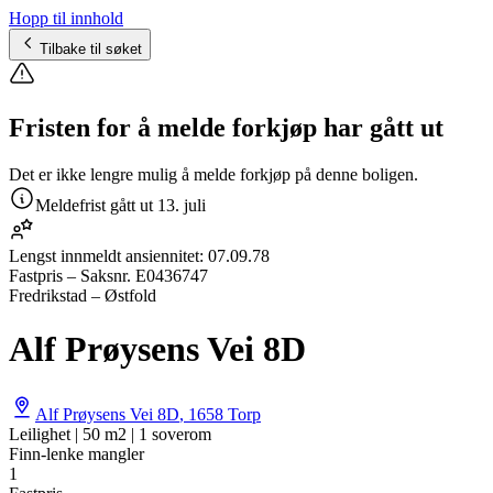
Hopp til innhold
Tilbake til søket
Fristen for å melde forkjøp har gått ut
Det er ikke lengre mulig å melde forkjøp på denne boligen.
Meldefrist gått ut
13. juli
Lengst innmeldt ansiennitet:
07.09.78
Fastpris
– Saksnr.
E0436747
Fredrikstad – Østfold
Alf Prøysens Vei 8D
Alf Prøysens Vei 8D
,
1658
Torp
Leilighet | 50 m2 | 1 soverom
Finn-lenke mangler
1