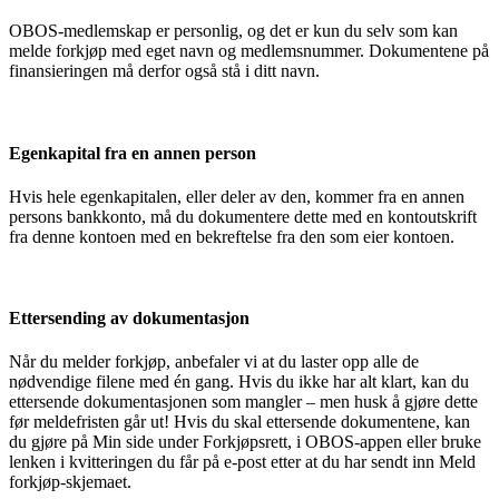
OBOS-medlemskap er personlig, og det er kun du selv som kan
melde forkjøp med eget navn og medlemsnummer. Dokumentene på
finansieringen må derfor også stå i ditt navn.
Egenkapital fra en annen person
Hvis hele egenkapitalen, eller deler av den, kommer fra en annen
persons bankkonto, må du dokumentere dette med en kontoutskrift
fra denne kontoen med en bekreftelse fra den som eier kontoen.
Ettersending av dokumentasjon
Når du melder forkjøp, anbefaler vi at du laster opp alle de
nødvendige filene med én gang. Hvis du ikke har alt klart, kan du
ettersende dokumentasjonen som mangler – men husk å gjøre dette
før meldefristen går ut! Hvis du skal ettersende dokumentene, kan
du gjøre på Min side under Forkjøpsrett, i OBOS-appen eller bruke
lenken i kvitteringen du får på e-post etter at du har sendt inn Meld
forkjøp-skjemaet.