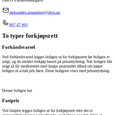
OBOS Eiendomsmeglere
aleksander.amundsen@obos.no
907 47 993
To typer forkjøpsrett
Forhåndsvarsel
Ved forhåndsvarsel legges boligen ut for forkjøpsrett før boligen er
solgt, og du melder forkjøp basert på prisantydning. Når boligen blir
solgt så får medlemmet med lengst ansiennitet tilbud om kjøpe
boligen til avtalt pris først. Disse boligene vises med prisantydning.
Denne boligen har
Fastpris
Ved fastpris legges boligen ut for forkjøpsrett etter det er