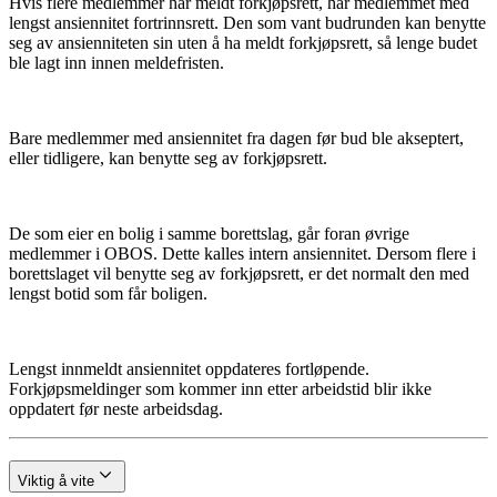
Hvis flere medlemmer har meldt forkjøpsrett, har medlemmet med
lengst ansiennitet fortrinnsrett. Den som vant budrunden kan benytte
seg av ansienniteten sin uten å ha meldt forkjøpsrett, så lenge budet
ble lagt inn innen meldefristen.
Bare medlemmer med ansiennitet fra dagen før bud ble akseptert,
eller tidligere, kan benytte seg av forkjøpsrett.
De som eier en bolig i samme borettslag, går foran øvrige
medlemmer i OBOS. Dette kalles intern ansiennitet. Dersom flere i
borettslaget vil benytte seg av forkjøpsrett, er det normalt den med
lengst botid som får boligen.
Lengst innmeldt ansiennitet oppdateres fortløpende.
Forkjøpsmeldinger som kommer inn etter arbeidstid blir ikke
oppdatert før neste arbeidsdag.
Viktig å vite