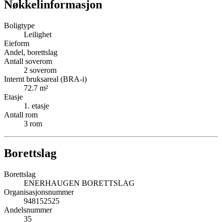
Nøkkelinformasjon
Boligtype
Leilighet
Eieform
Andel, borettslag
Antall soverom
2
soverom
Internt bruksareal (BRA-i)
72.7
m²
Etasje
1
. etasje
Antall rom
3
rom
Borettslag
Borettslag
ENERHAUGEN BORETTSLAG
Organisasjonsnummer
948152525
Andelsnummer
35