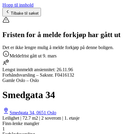
Hopp til innhold
Tilbake til søket
Fristen for å melde forkjøp har gått ut
Det er ikke lengre mulig å melde forkjøp på denne boligen.
Meldefrist gått ut
9. mars
Lengst innmeldt ansiennitet:
26.11.96
Forhåndsvarsling
– Saksnr.
F0416132
Gamle Oslo – Oslo
Smedgata 34
Smedgata 34
,
0651
Oslo
Leilighet | 72.7 m2 | 2 soverom | 1. etasje
Finn-lenke mangler
1