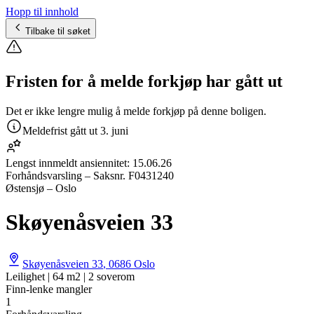
Hopp til innhold
Tilbake til søket
Fristen for å melde forkjøp har gått ut
Det er ikke lengre mulig å melde forkjøp på denne boligen.
Meldefrist gått ut
3. juni
Lengst innmeldt ansiennitet:
15.06.26
Forhåndsvarsling
– Saksnr.
F0431240
Østensjø – Oslo
Skøyenåsveien 33
Skøyenåsveien 33
,
0686
Oslo
Leilighet | 64 m2 | 2 soverom
Finn-lenke mangler
1