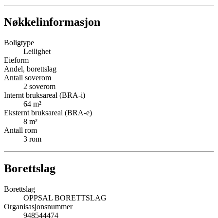
Nøkkelinformasjon
Boligtype
Leilighet
Eieform
Andel, borettslag
Antall soverom
2
soverom
Internt bruksareal (BRA-i)
64
m²
Eksternt bruksareal (BRA-e)
8
m²
Antall rom
3
rom
Borettslag
Borettslag
OPPSAL BORETTSLAG
Organisasjonsnummer
948544474