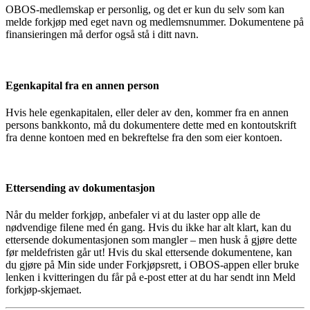
OBOS-medlemskap er personlig, og det er kun du selv som kan
melde forkjøp med eget navn og medlemsnummer. Dokumentene på
finansieringen må derfor også stå i ditt navn.
Egenkapital fra en annen person
Hvis hele egenkapitalen, eller deler av den, kommer fra en annen
persons bankkonto, må du dokumentere dette med en kontoutskrift
fra denne kontoen med en bekreftelse fra den som eier kontoen.
Ettersending av dokumentasjon
Når du melder forkjøp, anbefaler vi at du laster opp alle de
nødvendige filene med én gang. Hvis du ikke har alt klart, kan du
ettersende dokumentasjonen som mangler – men husk å gjøre dette
før meldefristen går ut! Hvis du skal ettersende dokumentene, kan
du gjøre på Min side under Forkjøpsrett, i OBOS-appen eller bruke
lenken i kvitteringen du får på e-post etter at du har sendt inn Meld
forkjøp-skjemaet.