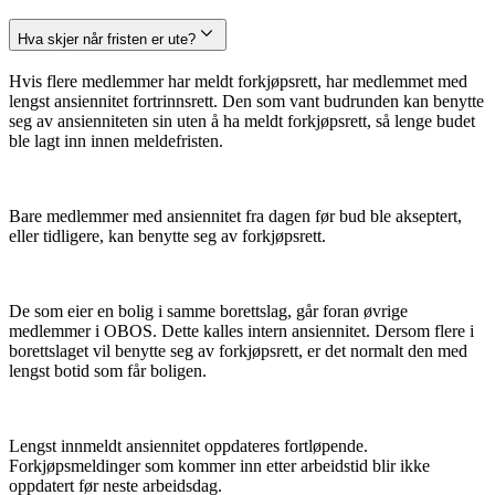
Hva skjer når fristen er ute?
Hvis flere medlemmer har meldt forkjøpsrett, har medlemmet med
lengst ansiennitet fortrinnsrett. Den som vant budrunden kan benytte
seg av ansienniteten sin uten å ha meldt forkjøpsrett, så lenge budet
ble lagt inn innen meldefristen.
Bare medlemmer med ansiennitet fra dagen før bud ble akseptert,
eller tidligere, kan benytte seg av forkjøpsrett.
De som eier en bolig i samme borettslag, går foran øvrige
medlemmer i OBOS. Dette kalles intern ansiennitet. Dersom flere i
borettslaget vil benytte seg av forkjøpsrett, er det normalt den med
lengst botid som får boligen.
Lengst innmeldt ansiennitet oppdateres fortløpende.
Forkjøpsmeldinger som kommer inn etter arbeidstid blir ikke
oppdatert før neste arbeidsdag.