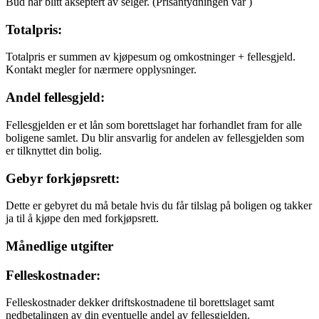
Bud har blitt akseptert av selger.
(Prisantydningen var
)
Totalpris:
Totalpris er summen av kjøpesum og omkostninger + fellesgjeld.
Kontakt megler for nærmere opplysninger.
Andel fellesgjeld:
Fellesgjelden er et lån som borettslaget har forhandlet fram for alle
boligene samlet. Du blir ansvarlig for andelen av fellesgjelden som
er tilknyttet din bolig.
Gebyr forkjøpsrett:
Dette er gebyret du må betale hvis du får tilslag på boligen og takker
ja til å kjøpe den med forkjøpsrett.
Månedlige utgifter
Felleskostnader:
Felleskostnader dekker driftskostnadene til borettslaget samt
nedbetalingen av din eventuelle andel av fellesgjelden.