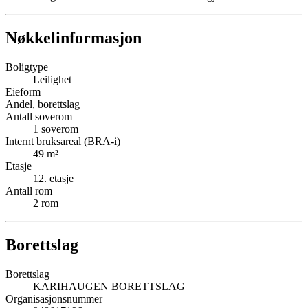
Nøkkelinformasjon
Boligtype
Leilighet
Eieform
Andel, borettslag
Antall soverom
1
soverom
Internt bruksareal (BRA-i)
49
m²
Etasje
12
. etasje
Antall rom
2
rom
Borettslag
Borettslag
KARIHAUGEN BORETTSLAG
Organisasjonsnummer