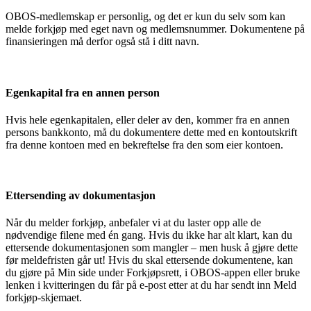
OBOS-medlemskap er personlig, og det er kun du selv som kan
melde forkjøp med eget navn og medlemsnummer. Dokumentene på
finansieringen må derfor også stå i ditt navn.
Egenkapital fra en annen person
Hvis hele egenkapitalen, eller deler av den, kommer fra en annen
persons bankkonto, må du dokumentere dette med en kontoutskrift
fra denne kontoen med en bekreftelse fra den som eier kontoen.
Ettersending av dokumentasjon
Når du melder forkjøp, anbefaler vi at du laster opp alle de
nødvendige filene med én gang. Hvis du ikke har alt klart, kan du
ettersende dokumentasjonen som mangler – men husk å gjøre dette
før meldefristen går ut! Hvis du skal ettersende dokumentene, kan
du gjøre på Min side under Forkjøpsrett, i OBOS-appen eller bruke
lenken i kvitteringen du får på e-post etter at du har sendt inn Meld
forkjøp-skjemaet.