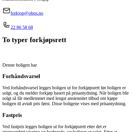
forkjop@obos.no
22 86 58 68
To typer forkjøpsrett
Denne boligen har
Forhåndsvarsel
Ved forhåndsvarsel legges boligen ut for forkjøpsrett før boligen er
solgt, og du melder forkjøp basert på prisantydning. Når boligen blir
solgt så får medlemmet med lengst ansiennitet tilbud om kjøpe
boligen til avtalt pris først. Disse boligene vises med prisantydning.
Fastpris
Ved fastpris legges boligen ut for forkjøpsrett etter det er
gjennomført visning og budrunde, og boligen er solgt. Etter at