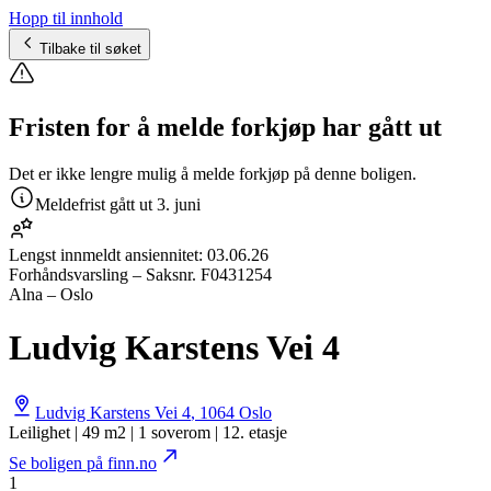
Hopp til innhold
Tilbake til søket
Fristen for å melde forkjøp har gått ut
Det er ikke lengre mulig å melde forkjøp på denne boligen.
Meldefrist gått ut
3. juni
Lengst innmeldt ansiennitet:
03.06.26
Forhåndsvarsling
– Saksnr.
F0431254
Alna – Oslo
Ludvig Karstens Vei 4
Ludvig Karstens Vei 4
,
1064
Oslo
Leilighet | 49 m2 | 1 soverom | 12. etasje
Se boligen på finn.no
1