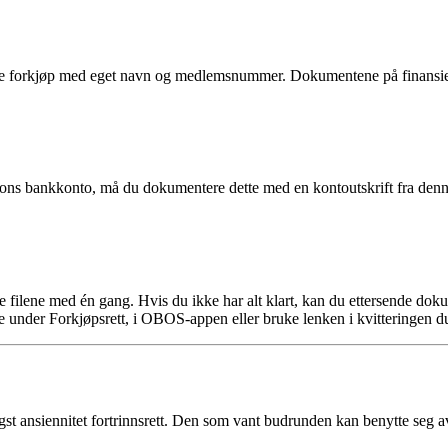
 forkjøp med eget navn og medlemsnummer. Dokumentene på finansierin
rsons bankkonto, må du dokumentere dette med en kontoutskrift fra denn
ge filene med én gang. Hvis du ikke har alt klart, kan du ettersende d
 under Forkjøpsrett, i OBOS-appen eller bruke lenken i kvitteringen du 
 ansiennitet fortrinnsrett. Den som vant budrunden kan benytte seg av a