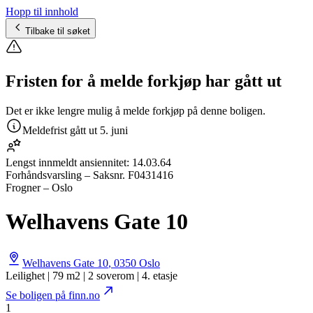
Hopp til innhold
Tilbake til søket
Fristen for å melde forkjøp har gått ut
Det er ikke lengre mulig å melde forkjøp på denne boligen.
Meldefrist gått ut
5. juni
Lengst innmeldt ansiennitet:
14.03.64
Forhåndsvarsling
– Saksnr.
F0431416
Frogner – Oslo
Welhavens Gate 10
Welhavens Gate 10
,
0350
Oslo
Leilighet | 79 m2 | 2 soverom | 4. etasje
Se boligen på finn.no
1