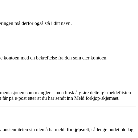
gen må derfor også stå i ditt navn.
e kontoen med en bekreftelse fra den som eier kontoen.
okumentasjonen som mangler – men husk å gjøre dette før meldefristen
får på e-post etter at du har sendt inn Meld forkjøp-skjemaet.
nsienniteten sin uten å ha meldt forkjøpsrett, så lenge budet ble lagt