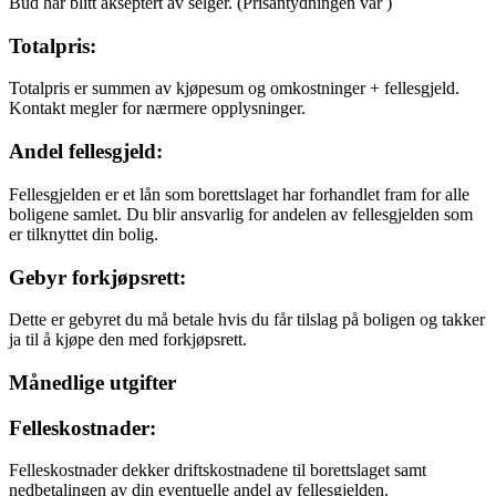
Bud har blitt akseptert av selger.
(Prisantydningen var
)
Totalpris:
Totalpris er summen av kjøpesum og omkostninger + fellesgjeld.
Kontakt megler for nærmere opplysninger.
Andel fellesgjeld:
Fellesgjelden er et lån som borettslaget har forhandlet fram for alle
boligene samlet. Du blir ansvarlig for andelen av fellesgjelden som
er tilknyttet din bolig.
Gebyr forkjøpsrett:
Dette er gebyret du må betale hvis du får tilslag på boligen og takker
ja til å kjøpe den med forkjøpsrett.
Månedlige utgifter
Felleskostnader:
Felleskostnader dekker driftskostnadene til borettslaget samt
nedbetalingen av din eventuelle andel av fellesgjelden.