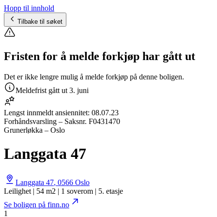
Hopp til innhold
Tilbake til søket
Fristen for å melde forkjøp har gått ut
Det er ikke lengre mulig å melde forkjøp på denne boligen.
Meldefrist gått ut
3. juni
Lengst innmeldt ansiennitet:
08.07.23
Forhåndsvarsling
– Saksnr.
F0431470
Grunerløkka – Oslo
Langgata 47
Langgata 47
,
0566
Oslo
Leilighet | 54 m2 | 1 soverom | 5. etasje
Se boligen på finn.no
1