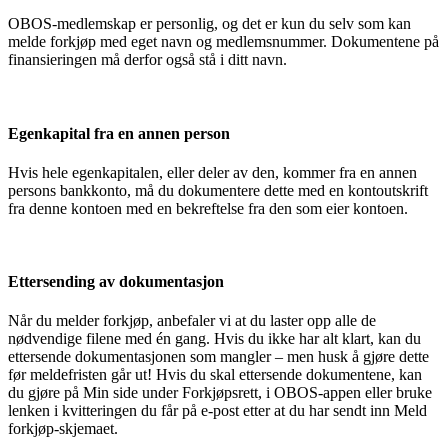
OBOS-medlemskap er personlig, og det er kun du selv som kan
melde forkjøp med eget navn og medlemsnummer. Dokumentene på
finansieringen må derfor også stå i ditt navn.
Egenkapital fra en annen person
Hvis hele egenkapitalen, eller deler av den, kommer fra en annen
persons bankkonto, må du dokumentere dette med en kontoutskrift
fra denne kontoen med en bekreftelse fra den som eier kontoen.
Ettersending av dokumentasjon
Når du melder forkjøp, anbefaler vi at du laster opp alle de
nødvendige filene med én gang. Hvis du ikke har alt klart, kan du
ettersende dokumentasjonen som mangler – men husk å gjøre dette
før meldefristen går ut! Hvis du skal ettersende dokumentene, kan
du gjøre på Min side under Forkjøpsrett, i OBOS-appen eller bruke
lenken i kvitteringen du får på e-post etter at du har sendt inn Meld
forkjøp-skjemaet.