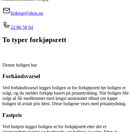
forkjop@obos.no
22 86 58 64
To typer forkjøpsrett
Denne boligen har
Forhåndsvarsel
Ved forhåndsvarsel legges boligen ut for forkjøpsrett før boligen er
solgt, og du melder forkjøp basert på prisantydning. Når boligen blir
solgt så får medlemmet med lengst ansiennitet tilbud om kjøpe
boligen til avtalt pris først. Disse boligene vises med prisantydning.
Fastpris
Ved fastpris legges boligen ut for forkjøpsrett etter det er
gjennomført visning og budrunde, og boligen er solgt. Etter at