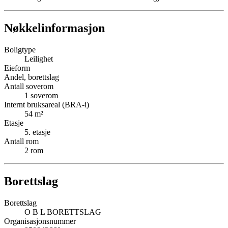
Nøkkelinformasjon
Boligtype
Leilighet
Eieform
Andel, borettslag
Antall soverom
1
soverom
Internt bruksareal (BRA-i)
54
m²
Etasje
5
. etasje
Antall rom
2
rom
Borettslag
Borettslag
O B L BORETTSLAG
Organisasjonsnummer