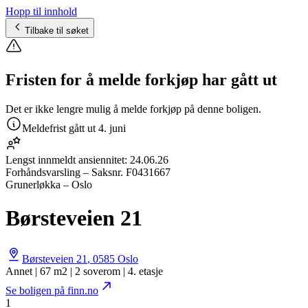
Hopp til innhold
Tilbake til søket
Fristen for å melde forkjøp har gått ut
Det er ikke lengre mulig å melde forkjøp på denne boligen.
Meldefrist gått ut
4. juni
Lengst innmeldt ansiennitet:
24.06.26
Forhåndsvarsling
– Saksnr.
F0431667
Grunerløkka – Oslo
Børsteveien 21
Børsteveien 21
,
0585
Oslo
Annet | 67 m2 | 2 soverom | 4. etasje
Se boligen på finn.no
1