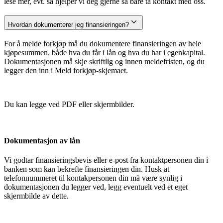
lese mer, evt. så hjelper vi deg gjerne så bare ta kontakt med oss.
Hvordan dokumenterer jeg finansieringen?
For å melde forkjøp må du dokumentere finansieringen av hele
kjøpesummen, både hva du får i lån og hva du har i egenkapital.
Dokumentasjonen må skje skriftlig og innen meldefristen, og du
legger den inn i Meld forkjøp-skjemaet.
Du kan legge ved PDF eller skjermbilder.
Dokumentasjon av lån
Vi godtar finansieringsbevis eller e-post fra kontaktpersonen din i
banken som kan bekrefte finansieringen din. Husk at
telefonnummeret til kontakpersonen din må være synlig i
dokumentasjonen du legger ved, legg eventuelt ved et eget
skjermbilde av dette.