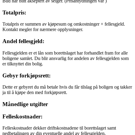
Bud har blitt akseptert av selger.
(Prisantydningen var
)
Totalpris:
Totalpris er summen av kjøpesum og omkostninger + fellesgjeld.
Kontakt megler for nærmere opplysninger.
Andel fellesgjeld:
Fellesgjelden er et lån som borettslaget har forhandlet fram for alle
boligene samlet. Du blir ansvarlig for andelen av fellesgjelden som
er tilknyttet din bolig.
Gebyr forkjøpsrett:
Dette er gebyret du må betale hvis du får tilslag på boligen og takker
ja til å kjøpe den med forkjøpsrett.
Månedlige utgifter
Felleskostnader:
Felleskostnader dekker driftskostnadene til borettslaget samt
nedbetalingen av din eventuelle andel av fellesgjelden.