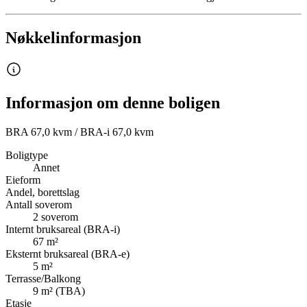
Nøkkelinformasjon
Informasjon om denne boligen
BRA 67,0 kvm / BRA-i 67,0 kvm
Boligtype
Annet
Eieform
Andel, borettslag
Antall soverom
2
soverom
Internt bruksareal (BRA-i)
67
m²
Eksternt bruksareal (BRA-e)
5
m²
Terrasse/Balkong
9
m² (TBA)
Etasje