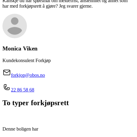
Kanskje du har spørsmål om meldefrist, ansiennitet og annet som
har med forkjøpsrett å gjøre? Jeg svarer gjerne.
Monica
Viken
Kundekonsulent Forkjøp
forkjop@obos.no
22 86 58 68
To typer forkjøpsrett
Denne boligen har