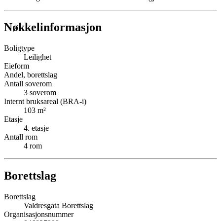
Nøkkelinformasjon
Boligtype
Leilighet
Eieform
Andel, borettslag
Antall soverom
3
soverom
Internt bruksareal (BRA-i)
103
m²
Etasje
4
. etasje
Antall rom
4
rom
Borettslag
Borettslag
Valdresgata Borettslag
Organisasjonsnummer