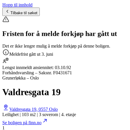
Hopp til innhold
Tilbake til søket
Fristen for å melde forkjøp har gått ut
Det er ikke lengre mulig å melde forkjøp på denne boligen.
Meldefrist gått ut
3. juni
Lengst innmeldt ansiennitet:
03.10.92
Forhåndsvarsling
– Saksnr.
F0431671
Grunerløkka – Oslo
Valdresgata 19
Valdresgata 19
,
0557
Oslo
Leilighet | 103 m2 | 3 soverom | 4. etasje
Se boligen på finn.no
1