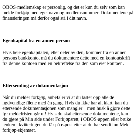
OBOS-medlemskap er personlig, og det er kun du selv som kan
melde forkjøp med eget navn og medlemsnummer. Dokumentene på
finansieringen må derfor også stå i ditt navn.
Egenkapital fra en annen person
Hvis hele egenkapitalen, eller deler av den, kommer fra en annen
persons bankkonto, må du dokumentere dette med en kontoutskrift
fra denne kontoen med en bekreftelse fra den som eier kontoen.
Ettersending av dokumentasjon
Når du melder forkjøp, anbefaler vi at du laster opp alle de
nødvendige filene med én gang. Hvis du ikke har alt klart, kan du
ettersende dokumentasjonen som mangler – men husk å gjøre dette
før meldefristen går ut! Hvis du skal ettersende dokumentene, kan
du gjøre på Min side under Forkjøpsrett, i OBOS-appen eller bruke
lenken i kvitteringen du får på e-post etter at du har sendt inn Meld
forkjøp-skjemaet.