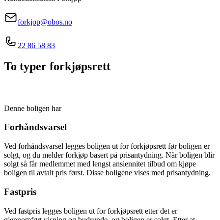
forkjop@obos.no
22 86 58 83
To typer forkjøpsrett
Denne boligen har
Forhåndsvarsel
Ved forhåndsvarsel legges boligen ut for forkjøpsrett før boligen er
solgt, og du melder forkjøp basert på prisantydning. Når boligen blir
solgt så får medlemmet med lengst ansiennitet tilbud om kjøpe
boligen til avtalt pris først. Disse boligene vises med prisantydning.
Fastpris
Ved fastpris legges boligen ut for forkjøpsrett etter det er
gjennomført visning og budrunde, og boligen er solgt. Etter at