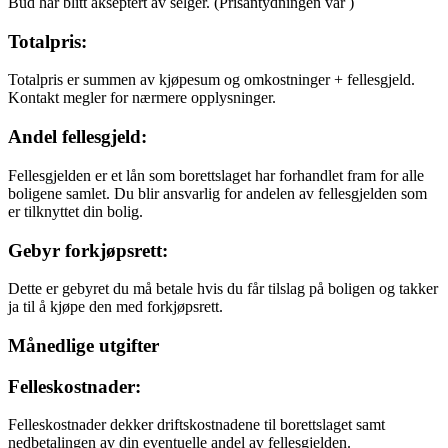
Bud har blitt akseptert av selger.
(Prisantydningen var
)
Totalpris:
Totalpris er summen av kjøpesum og omkostninger + fellesgjeld.
Kontakt megler for nærmere opplysninger.
Andel fellesgjeld:
Fellesgjelden er et lån som borettslaget har forhandlet fram for alle
boligene samlet. Du blir ansvarlig for andelen av fellesgjelden som
er tilknyttet din bolig.
Gebyr forkjøpsrett:
Dette er gebyret du må betale hvis du får tilslag på boligen og takker
ja til å kjøpe den med forkjøpsrett.
Månedlige utgifter
Felleskostnader:
Felleskostnader dekker driftskostnadene til borettslaget samt
nedbetalingen av din eventuelle andel av fellesgjelden.