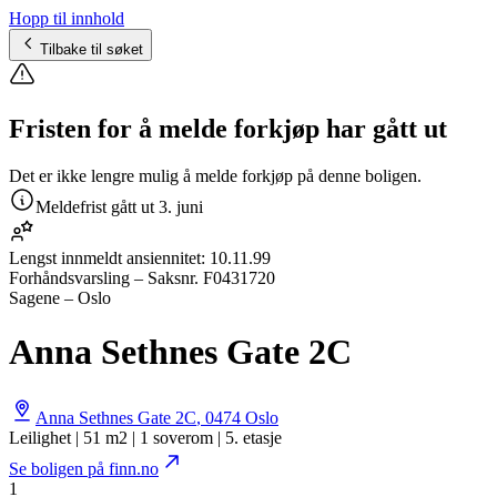
Hopp til innhold
Tilbake til søket
Fristen for å melde forkjøp har gått ut
Det er ikke lengre mulig å melde forkjøp på denne boligen.
Meldefrist gått ut
3. juni
Lengst innmeldt ansiennitet:
10.11.99
Forhåndsvarsling
– Saksnr.
F0431720
Sagene – Oslo
Anna Sethnes Gate 2C
Anna Sethnes Gate 2C
,
0474
Oslo
Leilighet | 51 m2 | 1 soverom | 5. etasje
Se boligen på finn.no
1