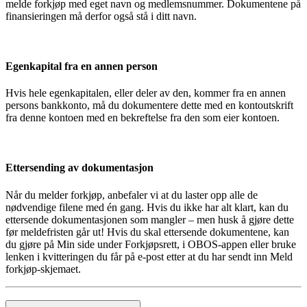
melde forkjøp med eget navn og medlemsnummer. Dokumentene på
finansieringen må derfor også stå i ditt navn.
Egenkapital fra en annen person
Hvis hele egenkapitalen, eller deler av den, kommer fra en annen
persons bankkonto, må du dokumentere dette med en kontoutskrift
fra denne kontoen med en bekreftelse fra den som eier kontoen.
Ettersending av dokumentasjon
Når du melder forkjøp, anbefaler vi at du laster opp alle de
nødvendige filene med én gang. Hvis du ikke har alt klart, kan du
ettersende dokumentasjonen som mangler – men husk å gjøre dette
før meldefristen går ut! Hvis du skal ettersende dokumentene, kan
du gjøre på Min side under Forkjøpsrett, i OBOS-appen eller bruke
lenken i kvitteringen du får på e-post etter at du har sendt inn Meld
forkjøp-skjemaet.