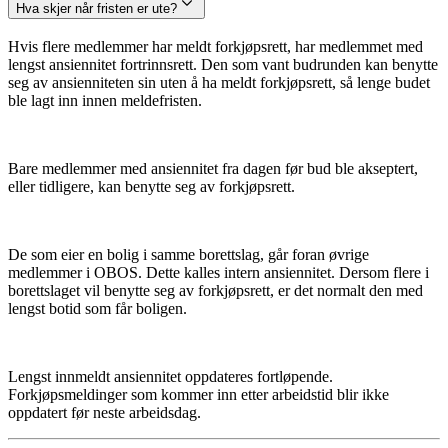
Hva skjer når fristen er ute?
Hvis flere medlemmer har meldt forkjøpsrett, har medlemmet med
lengst ansiennitet fortrinnsrett. Den som vant budrunden kan benytte
seg av ansienniteten sin uten å ha meldt forkjøpsrett, så lenge budet
ble lagt inn innen meldefristen.
Bare medlemmer med ansiennitet fra dagen før bud ble akseptert,
eller tidligere, kan benytte seg av forkjøpsrett.
De som eier en bolig i samme borettslag, går foran øvrige
medlemmer i OBOS. Dette kalles intern ansiennitet. Dersom flere i
borettslaget vil benytte seg av forkjøpsrett, er det normalt den med
lengst botid som får boligen.
Lengst innmeldt ansiennitet oppdateres fortløpende.
Forkjøpsmeldinger som kommer inn etter arbeidstid blir ikke
oppdatert før neste arbeidsdag.