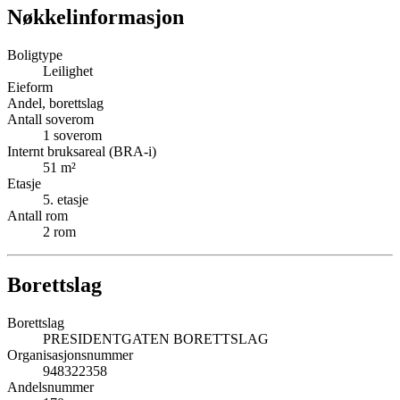
Nøkkelinformasjon
Boligtype
Leilighet
Eieform
Andel, borettslag
Antall soverom
1
soverom
Internt bruksareal (BRA-i)
51
m²
Etasje
5
. etasje
Antall rom
2
rom
Borettslag
Borettslag
PRESIDENTGATEN BORETTSLAG
Organisasjonsnummer
948322358
Andelsnummer