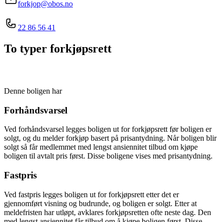
forkjop@obos.no
22 86 56 41
To typer forkjøpsrett
Denne boligen har
Forhåndsvarsel
Ved forhåndsvarsel legges boligen ut for forkjøpsrett før boligen er
solgt, og du melder forkjøp basert på prisantydning. Når boligen blir
solgt så får medlemmet med lengst ansiennitet tilbud om kjøpe
boligen til avtalt pris først. Disse boligene vises med prisantydning.
Fastpris
Ved fastpris legges boligen ut for forkjøpsrett etter det er
gjennomført visning og budrunde, og boligen er solgt. Etter at
meldefristen har utløpt, avklares forkjøpsretten ofte neste dag. Den
med lengst ansiennitet får tilbud om å kjøpe boligen først. Disse