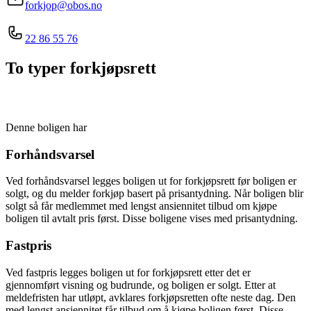
forkjop@obos.no
22 86 55 76
To typer forkjøpsrett
Denne boligen har
Forhåndsvarsel
Ved forhåndsvarsel legges boligen ut for forkjøpsrett før boligen er
solgt, og du melder forkjøp basert på prisantydning. Når boligen blir
solgt så får medlemmet med lengst ansiennitet tilbud om kjøpe
boligen til avtalt pris først. Disse boligene vises med prisantydning.
Fastpris
Ved fastpris legges boligen ut for forkjøpsrett etter det er
gjennomført visning og budrunde, og boligen er solgt. Etter at
meldefristen har utløpt, avklares forkjøpsretten ofte neste dag. Den
med lengst ansiennitet får tilbud om å kjøpe boligen først. Disse