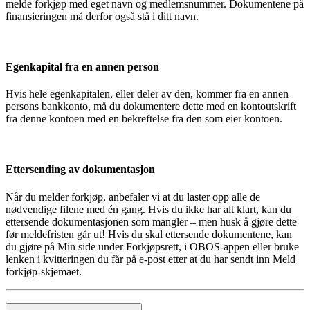
melde forkjøp med eget navn og medlemsnummer. Dokumentene på
finansieringen må derfor også stå i ditt navn.
Egenkapital fra en annen person
Hvis hele egenkapitalen, eller deler av den, kommer fra en annen
persons bankkonto, må du dokumentere dette med en kontoutskrift
fra denne kontoen med en bekreftelse fra den som eier kontoen.
Ettersending av dokumentasjon
Når du melder forkjøp, anbefaler vi at du laster opp alle de
nødvendige filene med én gang. Hvis du ikke har alt klart, kan du
ettersende dokumentasjonen som mangler – men husk å gjøre dette
før meldefristen går ut! Hvis du skal ettersende dokumentene, kan
du gjøre på Min side under Forkjøpsrett, i OBOS-appen eller bruke
lenken i kvitteringen du får på e-post etter at du har sendt inn Meld
forkjøp-skjemaet.