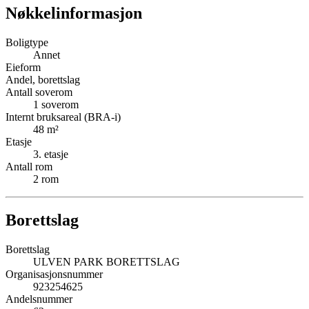
Nøkkelinformasjon
Boligtype
Annet
Eieform
Andel, borettslag
Antall soverom
1
soverom
Internt bruksareal (BRA-i)
48
m²
Etasje
3
. etasje
Antall rom
2
rom
Borettslag
Borettslag
ULVEN PARK BORETTSLAG
Organisasjonsnummer
923254625
Andelsnummer