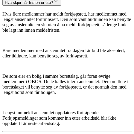
Hva skjer når fristen er ute?
Hvis flere medlemmer har meldt forkjøpsrett, har medlemmet med
lengst ansiennitet fortrinnsrett. Den som vant budrunden kan benytte
seg av ansienniteten sin uten å ha meldt forkjøpsrett, så lenge budet
ble lagt inn innen meldefristen.
Bare medlemmer med ansiennitet fra dagen før bud ble akseptert,
eller tidligere, kan benytte seg av forkjøpsrett.
De som eier en bolig i samme borettslag, går foran øvrige
medlemmer i OBOS. Dette kalles intern ansiennitet. Dersom flere i
borettslaget vil benytte seg av forkjøpsrett, er det normalt den med
lengst botid som får boligen.
Lengst innmeldt ansiennitet oppdateres fortløpende.
Forkjøpsmeldinger som kommer inn etter arbeidstid blir ikke
oppdatert før neste arbeidsdag.