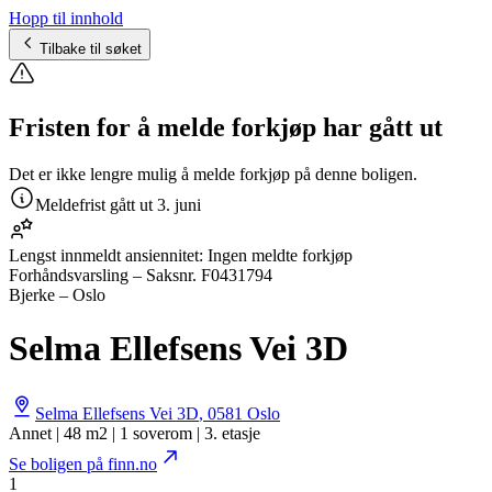
Hopp til innhold
Tilbake til søket
Fristen for å melde forkjøp har gått ut
Det er ikke lengre mulig å melde forkjøp på denne boligen.
Meldefrist gått ut
3. juni
Lengst innmeldt ansiennitet:
Ingen meldte forkjøp
Forhåndsvarsling
– Saksnr.
F0431794
Bjerke – Oslo
Selma Ellefsens Vei 3D
Selma Ellefsens Vei 3D
,
0581
Oslo
Annet | 48 m2 | 1 soverom | 3. etasje
Se boligen på finn.no
1