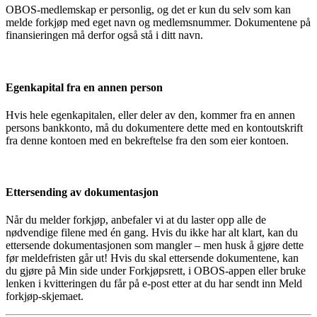
OBOS-medlemskap er personlig, og det er kun du selv som kan
melde forkjøp med eget navn og medlemsnummer. Dokumentene på
finansieringen må derfor også stå i ditt navn.
Egenkapital fra en annen person
Hvis hele egenkapitalen, eller deler av den, kommer fra en annen
persons bankkonto, må du dokumentere dette med en kontoutskrift
fra denne kontoen med en bekreftelse fra den som eier kontoen.
Ettersending av dokumentasjon
Når du melder forkjøp, anbefaler vi at du laster opp alle de
nødvendige filene med én gang. Hvis du ikke har alt klart, kan du
ettersende dokumentasjonen som mangler – men husk å gjøre dette
før meldefristen går ut! Hvis du skal ettersende dokumentene, kan
du gjøre på Min side under Forkjøpsrett, i OBOS-appen eller bruke
lenken i kvitteringen du får på e-post etter at du har sendt inn Meld
forkjøp-skjemaet.