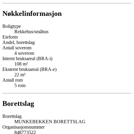
Nøkkelinformasjon
Boligtype
Rekkehus/småhus
Eieform
Andel, borettslag
Antall soverom
4
soverom
Internt bruksareal (BRA-i)
108
m²
Eksternt bruksareal (BRA-e)
22
m²
Antall rom
5
rom
Borettslag
Borettslag
MUNKEBEKKEN BORETTSLAG
Organisasjonsnummer
848773522