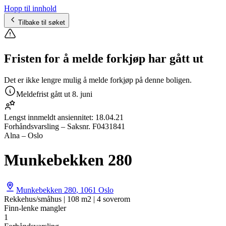
Hopp til innhold
Tilbake til søket
Fristen for å melde forkjøp har gått ut
Det er ikke lengre mulig å melde forkjøp på denne boligen.
Meldefrist gått ut
8. juni
Lengst innmeldt ansiennitet:
18.04.21
Forhåndsvarsling
– Saksnr.
F0431841
Alna – Oslo
Munkebekken 280
Munkebekken 280
,
1061
Oslo
Rekkehus/småhus | 108 m2 | 4 soverom
Finn-lenke mangler
1