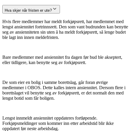
Hva skjer når fristen er ute?
Hvis flere medlemmer har meldt forkjøpsrett, har medlemmet med
lengst ansiennitet fortrinnsrett. Den som vant budrunden kan benytte
seg av ansienniteten sin uten å ha meldt forkjøpsrett, så lenge budet
ble lagt inn innen meldefristen.
Bare medlemmer med ansiennitet fra dagen før bud ble akseptert,
eller tidligere, kan benytte seg av forkjøpsrett.
De som eier en bolig i samme borettslag, går foran øvrige
medlemmer i OBOS. Dette kalles intern ansiennitet. Dersom flere i
borettslaget vil benytte seg av forkjøpsrett, er det normalt den med
lengst botid som får boligen.
Lengst innmeldt ansiennitet oppdateres fortløpende.
Forkjøpsmeldinger som kommer inn etter arbeidstid blir ikke
oppdatert før neste arbeidsdag.