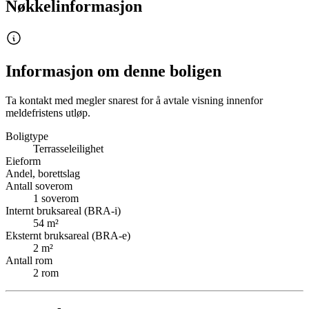
Nøkkelinformasjon
Informasjon om denne boligen
Ta kontakt med megler snarest for å avtale visning innenfor
meldefristens utløp.
Boligtype
Terrasseleilighet
Eieform
Andel, borettslag
Antall soverom
1
soverom
Internt bruksareal (BRA-i)
54
m²
Eksternt bruksareal (BRA-e)
2
m²
Antall rom
2
rom