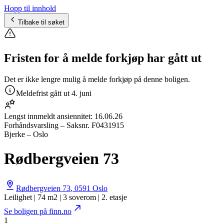
Hopp til innhold
Tilbake til søket
Fristen for å melde forkjøp har gått ut
Det er ikke lengre mulig å melde forkjøp på denne boligen.
Meldefrist gått ut
4. juni
Lengst innmeldt ansiennitet:
16.06.26
Forhåndsvarsling
– Saksnr.
F0431915
Bjerke – Oslo
Rødbergveien 73
Rødbergveien 73
,
0591
Oslo
Leilighet | 74 m2 | 3 soverom | 2. etasje
Se boligen på finn.no
1