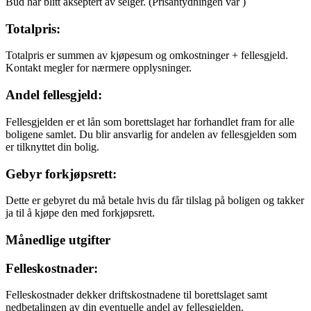
Bud har blitt akseptert av selger.
(Prisantydningen var
)
Totalpris:
Totalpris er summen av kjøpesum og omkostninger + fellesgjeld.
Kontakt megler for nærmere opplysninger.
Andel fellesgjeld:
Fellesgjelden er et lån som borettslaget har forhandlet fram for alle
boligene samlet. Du blir ansvarlig for andelen av fellesgjelden som
er tilknyttet din bolig.
Gebyr forkjøpsrett:
Dette er gebyret du må betale hvis du får tilslag på boligen og takker
ja til å kjøpe den med forkjøpsrett.
Månedlige utgifter
Felleskostnader:
Felleskostnader dekker driftskostnadene til borettslaget samt
nedbetalingen av din eventuelle andel av fellesgjelden.