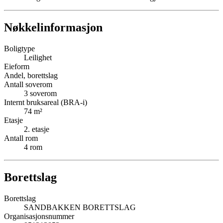
Nøkkelinformasjon
Boligtype
Leilighet
Eieform
Andel, borettslag
Antall soverom
3
soverom
Internt bruksareal (BRA-i)
74
m²
Etasje
2
. etasje
Antall rom
4
rom
Borettslag
Borettslag
SANDBAKKEN BORETTSLAG
Organisasjonsnummer