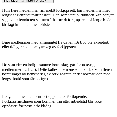
Hva skjer når fristen er ute?
Hvis flere medlemmer har meldt forkjøpsrett, har medlemmet med
lengst ansiennitet fortrinnsrett. Den som vant budrunden kan benytte
seg av ansienniteten sin uten å ha meldt forkjøpsrett, så lenge budet
ble lagt inn innen meldefristen.
Bare medlemmer med ansiennitet fra dagen før bud ble akseptert,
eller tidligere, kan benytte seg av forkjøpsrett.
De som eier en bolig i samme borettslag, går foran øvrige
medlemmer i OBOS. Dette kalles intern ansiennitet. Dersom flere i
borettslaget vil benytte seg av forkjøpsrett, er det normalt den med
lengst botid som får boligen.
Lengst innmeldt ansiennitet oppdateres fortløpende.
Forkjøpsmeldinger som kommer inn etter arbeidstid blir ikke
oppdatert før neste arbeidsdag.