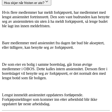
Hva skjer når fristen er ute?
Hvis flere medlemmer har meldt forkjøpsrett, har medlemmet med
lengst ansiennitet fortrinnsrett. Den som vant budrunden kan benytte
seg av ansienniteten sin uten å ha meldt forkjøpsrett, så lenge budet
ble lagt inn innen meldefristen.
Bare medlemmer med ansiennitet fra dagen før bud ble akseptert,
eller tidligere, kan benytte seg av forkjøpsrett.
De som eier en bolig i samme borettslag, går foran øvrige
medlemmer i OBOS. Dette kalles intern ansiennitet. Dersom flere i
borettslaget vil benytte seg av forkjøpsrett, er det normalt den med
lengst botid som får boligen.
Lengst innmeldt ansiennitet oppdateres fortløpende.
Forkjøpsmeldinger som kommer inn etter arbeidstid blir ikke
oppdatert før neste arbeidsdag.