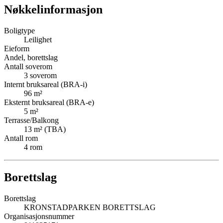
Nøkkelinformasjon
Boligtype
Leilighet
Eieform
Andel, borettslag
Antall soverom
3
soverom
Internt bruksareal (BRA-i)
96
m²
Eksternt bruksareal (BRA-e)
5
m²
Terrasse/Balkong
13
m² (TBA)
Antall rom
4
rom
Borettslag
Borettslag
KRONSTADPARKEN BORETTSLAG
Organisasjonsnummer