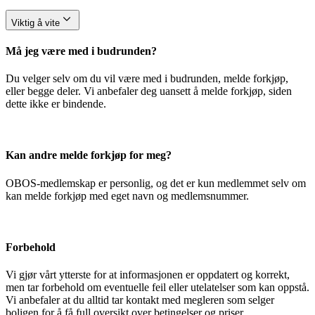
Viktig å vite
Må jeg være med i budrunden?
Du velger selv om du vil være med i budrunden, melde forkjøp,
eller begge deler. Vi anbefaler deg uansett å melde forkjøp, siden
dette ikke er bindende.
Kan andre melde forkjøp for meg?
OBOS-medlemskap er personlig, og det er kun medlemmet selv om
kan melde forkjøp med eget navn og medlemsnummer.
Forbehold
Vi gjør vårt ytterste for at informasjonen er oppdatert og korrekt,
men tar forbehold om eventuelle feil eller utelatelser som kan oppstå.
Vi anbefaler at du alltid tar kontakt med megleren som selger
boligen for å få full oversikt over betingelser og priser.