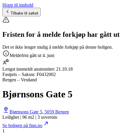
Hopp til innhold
Tilbake til søket
Fristen for å melde forkjøp har gått ut
Det er ikke lengre mulig å melde forkjøp på denne boligen.
Meldefrist gått ut
4. juni
Lengst innmeldt ansiennitet:
21.10.18
Fastpris
– Saksnr.
F0432002
Bergen – Vestland
Bjørnsons Gate 5
Bjørnsons Gate 5
,
5059
Bergen
Leilighet | 96 m2 | 3 soverom
Se boligen på finn.no
1