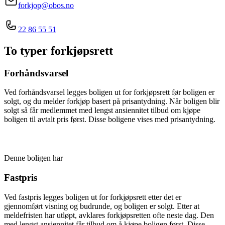
forkjop@obos.no
22 86 55 51
To typer forkjøpsrett
Forhåndsvarsel
Ved forhåndsvarsel legges boligen ut for forkjøpsrett før boligen er
solgt, og du melder forkjøp basert på prisantydning. Når boligen blir
solgt så får medlemmet med lengst ansiennitet tilbud om kjøpe
boligen til avtalt pris først. Disse boligene vises med prisantydning.
Denne boligen har
Fastpris
Ved fastpris legges boligen ut for forkjøpsrett etter det er
gjennomført visning og budrunde, og boligen er solgt. Etter at
meldefristen har utløpt, avklares forkjøpsretten ofte neste dag. Den
med lengst ansiennitet får tilbud om å kjøpe boligen først. Disse