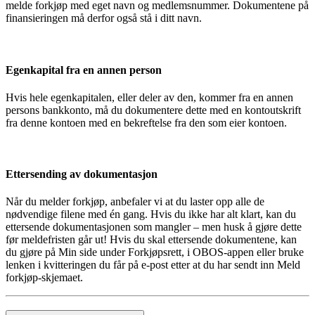
melde forkjøp med eget navn og medlemsnummer. Dokumentene på
finansieringen må derfor også stå i ditt navn.
Egenkapital fra en annen person
Hvis hele egenkapitalen, eller deler av den, kommer fra en annen
persons bankkonto, må du dokumentere dette med en kontoutskrift
fra denne kontoen med en bekreftelse fra den som eier kontoen.
Ettersending av dokumentasjon
Når du melder forkjøp, anbefaler vi at du laster opp alle de
nødvendige filene med én gang. Hvis du ikke har alt klart, kan du
ettersende dokumentasjonen som mangler – men husk å gjøre dette
før meldefristen går ut! Hvis du skal ettersende dokumentene, kan
du gjøre på Min side under Forkjøpsrett, i OBOS-appen eller bruke
lenken i kvitteringen du får på e-post etter at du har sendt inn Meld
forkjøp-skjemaet.