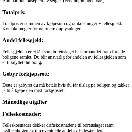
Bud har blitt akseptert av selger.
(Prisantydningen var
)
Totalpris:
Totalpris er summen av kjøpesum og omkostninger + fellesgjeld.
Kontakt megler for nærmere opplysninger.
Andel fellesgjeld:
Fellesgjelden er et lån som borettslaget har forhandlet fram for alle
boligene samlet. Du blir ansvarlig for andelen av fellesgjelden som
er tilknyttet din bolig.
Gebyr forkjøpsrett:
Dette er gebyret du må betale hvis du får tilslag på boligen og takker
ja til å kjøpe den med forkjøpsrett.
Månedlige utgifter
Felleskostnader:
Felleskostnader dekker driftskostnadene til borettslaget samt
nedbetalingen av din eventuelle andel av fellesgjelden.