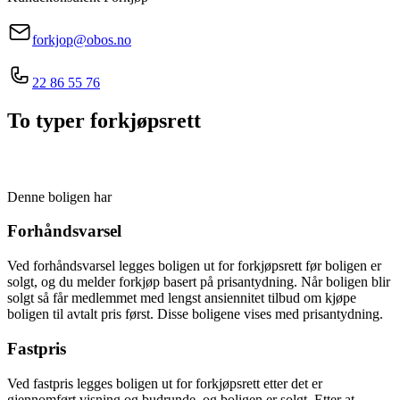
forkjop@obos.no
22 86 55 76
To typer forkjøpsrett
Denne boligen har
Forhåndsvarsel
Ved forhåndsvarsel legges boligen ut for forkjøpsrett før boligen er
solgt, og du melder forkjøp basert på prisantydning. Når boligen blir
solgt så får medlemmet med lengst ansiennitet tilbud om kjøpe
boligen til avtalt pris først. Disse boligene vises med prisantydning.
Fastpris
Ved fastpris legges boligen ut for forkjøpsrett etter det er
gjennomført visning og budrunde, og boligen er solgt. Etter at