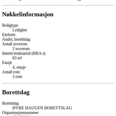
Nøkkelinformasjon
Boligtype
Leilighet
Eieform
Andel, borettslag
Antall soverom
2
soverom
Internt bruksareal (BRA-i)
83
m²
Etasje
4
. etasje
Antall rom
3
rom
Borettslag
Borettslag
ØVRE HAUGEN BORETTSLAG
Organisasjonsnummer