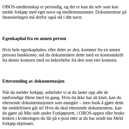
OBOS-medlemskap er personlig, og det er kun du selv som kan
melde forkjøp med eget navn og medlemsnummer. Dokumentene på
finansieringen må derfor også stå i ditt navn.
Egenkapital fra en annen person
Hvis hele egenkapitalen, eller deler av den, kommer fra en annen
persons bankkonto, må du dokumentere dette med en kontoutskrift
fra denne kontoen med en bekreftelse fra den som eier kontoen.
Ettersending av dokumentasjon
Når du melder forkjøp, anbefaler vi at du laster opp alle de
nødvendige filene med én gang. Hvis du ikke har alt klart, kan du
ettersende dokumentasjonen som mangler – men husk å gjøre dette
før meldefristen går ut! Hvis du skal ettersende dokumentene, kan
du gjøre på Min side under Forkjøpsrett, i OBOS-appen eller bruke
lenken i kvitteringen du får på e-post etter at du har sendt inn Meld
forkjøp-skjemaet.