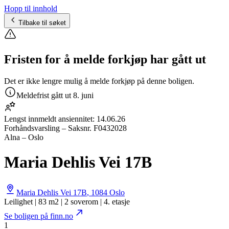
Hopp til innhold
Tilbake til søket
Fristen for å melde forkjøp har gått ut
Det er ikke lengre mulig å melde forkjøp på denne boligen.
Meldefrist gått ut
8. juni
Lengst innmeldt ansiennitet:
14.06.26
Forhåndsvarsling
– Saksnr.
F0432028
Alna – Oslo
Maria Dehlis Vei 17B
Maria Dehlis Vei 17B
,
1084
Oslo
Leilighet | 83 m2 | 2 soverom | 4. etasje
Se boligen på finn.no
1