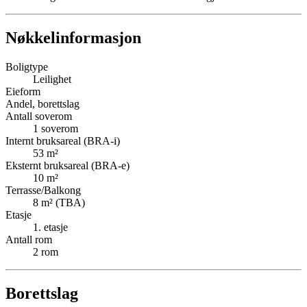
Nøkkelinformasjon
Boligtype
Leilighet
Eieform
Andel, borettslag
Antall soverom
1
soverom
Internt bruksareal (BRA-i)
53
m²
Eksternt bruksareal (BRA-e)
10
m²
Terrasse/Balkong
8
m² (TBA)
Etasje
1
. etasje
Antall rom
2
rom
Borettslag