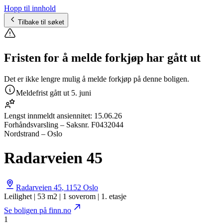
Hopp til innhold
Tilbake til søket
Fristen for å melde forkjøp har gått ut
Det er ikke lengre mulig å melde forkjøp på denne boligen.
Meldefrist gått ut
5. juni
Lengst innmeldt ansiennitet:
15.06.26
Forhåndsvarsling
– Saksnr.
F0432044
Nordstrand – Oslo
Radarveien 45
Radarveien 45
,
1152
Oslo
Leilighet | 53 m2 | 1 soverom | 1. etasje
Se boligen på finn.no
1