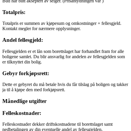
Bud har blitt akseptert av selger.
(Prisantydningen var
)
Totalpris:
Totalpris er summen av kjøpesum og omkostninger + fellesgjeld.
Kontakt megler for nærmere opplysninger.
Andel fellesgjeld:
Fellesgjelden er et lån som borettslaget har forhandlet fram for alle
boligene samlet. Du blir ansvarlig for andelen av fellesgjelden som
er tilknyttet din bolig.
Gebyr forkjøpsrett:
Dette er gebyret du må betale hvis du får tilslag på boligen og takker
ja til å kjøpe den med forkjøpsrett.
Månedlige utgifter
Felleskostnader:
Felleskostnader dekker driftskostnadene til borettslaget samt
nedbetalingen av din eventuelle andel av fellesgjelden.