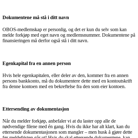
Dokumentene må stå i ditt navn
OBOS-medlemskap er personlig, og det er kun du selv som kan
melde forkjøp med eget navn og medlemsnummer. Dokumentene på
finansieringen må derfor også stå i ditt navn.
Egenkapital fra en annen person
Hvis hele egenkapitalen, eller deler av den, kommer fra en annen
persons bankkonto, må du dokumentere dette med en kontoutskrift
fra denne kontoen med en bekreftelse fra den som eier kontoen.
Ettersending av dokumentasjon
Når du melder forkjøp, anbefaler vi at du laster opp alle de
nødvendige filene med én gang. Hvis du ikke har alt klart, kan du
ettersende dokumentasjonen som mangler – men husk å gjøre dette
før meldefristen går ut! Hvis du skal ettersende dokumentene, kan