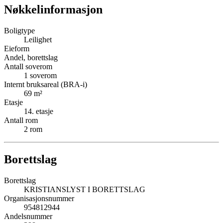
Nøkkelinformasjon
Boligtype
Leilighet
Eieform
Andel, borettslag
Antall soverom
1
soverom
Internt bruksareal (BRA-i)
69
m²
Etasje
14
. etasje
Antall rom
2
rom
Borettslag
Borettslag
KRISTIANSLYST I BORETTSLAG
Organisasjonsnummer
954812944
Andelsnummer