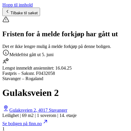
Hopp til innhold
Tilbake til søket
Fristen for å melde forkjøp har gått ut
Det er ikke lengre mulig å melde forkjøp på denne boligen.
Meldefrist gått ut
5. juni
Lengst innmeldt ansiennitet:
16.04.25
Fastpris
– Saksnr.
F0432058
Stavanger – Rogaland
Gulaksveien 2
Gulaksveien 2
,
4017
Stavanger
Leilighet | 69 m2 | 1 soverom | 14. etasje
Se boligen på finn.no
1