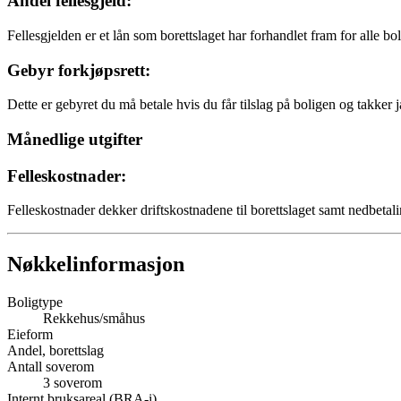
Andel fellesgjeld:
Fellesgjelden er et lån som borettslaget har forhandlet fram for alle bo
Gebyr forkjøpsrett:
Dette er gebyret du må betale hvis du får tilslag på boligen og takker j
Månedlige utgifter
Felleskostnader:
Felleskostnader dekker driftskostnadene til borettslaget samt nedbetali
Nøkkelinformasjon
Boligtype
Rekkehus/småhus
Eieform
Andel, borettslag
Antall soverom
3
soverom
Internt bruksareal (BRA-i)