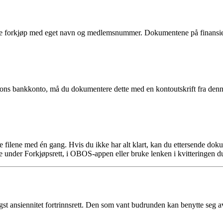
 forkjøp med eget navn og medlemsnummer. Dokumentene på finansierin
rsons bankkonto, må du dokumentere dette med en kontoutskrift fra denn
ge filene med én gang. Hvis du ikke har alt klart, kan du ettersende d
 under Forkjøpsrett, i OBOS-appen eller bruke lenken i kvitteringen du 
 ansiennitet fortrinnsrett. Den som vant budrunden kan benytte seg av a