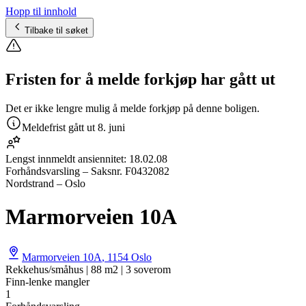
Hopp til innhold
Tilbake til søket
Fristen for å melde forkjøp har gått ut
Det er ikke lengre mulig å melde forkjøp på denne boligen.
Meldefrist gått ut
8. juni
Lengst innmeldt ansiennitet:
18.02.08
Forhåndsvarsling
– Saksnr.
F0432082
Nordstrand – Oslo
Marmorveien 10A
Marmorveien 10A
,
1154
Oslo
Rekkehus/småhus | 88 m2 | 3 soverom
Finn-lenke mangler
1