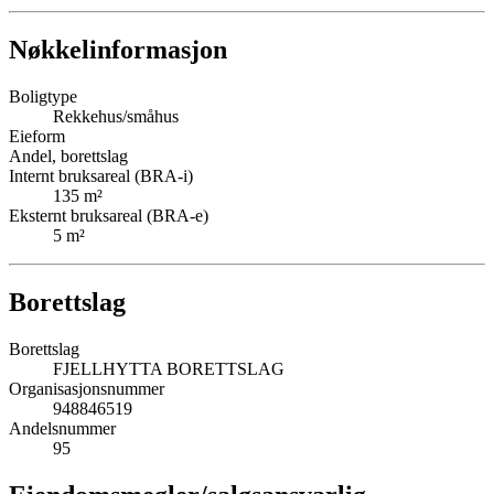
Nøkkelinformasjon
Boligtype
Rekkehus/småhus
Eieform
Andel, borettslag
Internt bruksareal (BRA-i)
135
m²
Eksternt bruksareal (BRA-e)
5
m²
Borettslag
Borettslag
FJELLHYTTA BORETTSLAG
Organisasjonsnummer
948846519
Andelsnummer
95