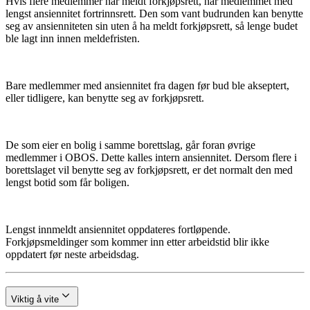
Hvis flere medlemmer har meldt forkjøpsrett, har medlemmet med
lengst ansiennitet fortrinnsrett. Den som vant budrunden kan benytte
seg av ansienniteten sin uten å ha meldt forkjøpsrett, så lenge budet
ble lagt inn innen meldefristen.
Bare medlemmer med ansiennitet fra dagen før bud ble akseptert,
eller tidligere, kan benytte seg av forkjøpsrett.
De som eier en bolig i samme borettslag, går foran øvrige
medlemmer i OBOS. Dette kalles intern ansiennitet. Dersom flere i
borettslaget vil benytte seg av forkjøpsrett, er det normalt den med
lengst botid som får boligen.
Lengst innmeldt ansiennitet oppdateres fortløpende.
Forkjøpsmeldinger som kommer inn etter arbeidstid blir ikke
oppdatert før neste arbeidsdag.
Viktig å vite