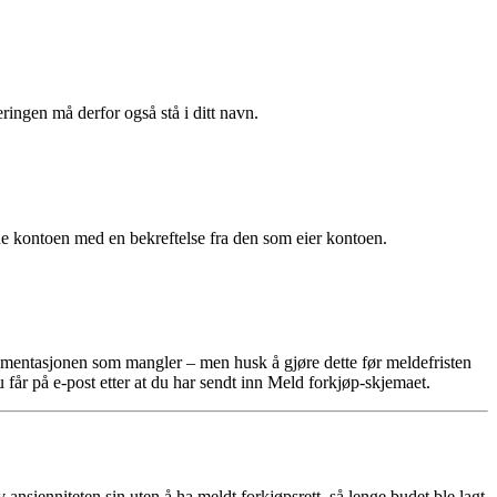
gen må derfor også stå i ditt navn.
e kontoen med en bekreftelse fra den som eier kontoen.
okumentasjonen som mangler – men husk å gjøre dette før meldefristen
får på e-post etter at du har sendt inn Meld forkjøp-skjemaet.
nsienniteten sin uten å ha meldt forkjøpsrett, så lenge budet ble lagt