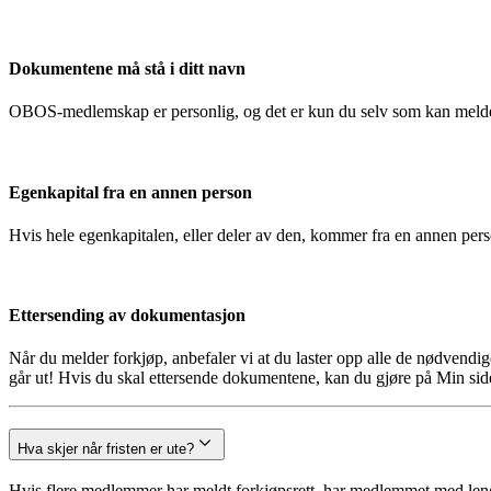
Dokumentene må stå i ditt navn
OBOS-medlemskap er personlig, og det er kun du selv som kan melde
Egenkapital fra en annen person
Hvis hele egenkapitalen, eller deler av den, kommer fra en annen pe
Ettersending av dokumentasjon
Når du melder forkjøp, anbefaler vi at du laster opp alle de nødvendi
går ut! Hvis du skal ettersende dokumentene, kan du gjøre på Min side
Hva skjer når fristen er ute?
Hvis flere medlemmer har meldt forkjøpsrett, har medlemmet med lengst