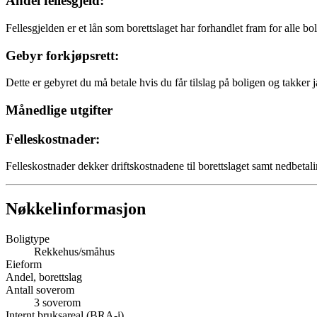
Andel fellesgjeld:
Fellesgjelden er et lån som borettslaget har forhandlet fram for alle bo
Gebyr forkjøpsrett:
Dette er gebyret du må betale hvis du får tilslag på boligen og takker j
Månedlige utgifter
Felleskostnader:
Felleskostnader dekker driftskostnadene til borettslaget samt nedbetali
Nøkkelinformasjon
Boligtype
Rekkehus/småhus
Eieform
Andel, borettslag
Antall soverom
3
soverom
Internt bruksareal (BRA-i)