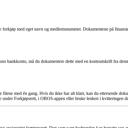
 forkjøp med eget navn og medlemsnummer. Dokumentene på finansierin
rsons bankkonto, må du dokumentere dette med en kontoutskrift fra denn
ge filene med én gang. Hvis du ikke har alt klart, kan du ettersende d
 under Forkjøpsrett, i OBOS-appen eller bruke lenken i kvitteringen du 
 ansiennitet fortrinnsrett. Den som vant budrunden kan benytte seg av a