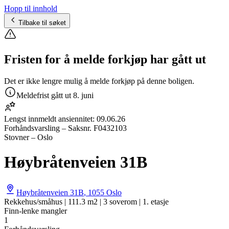
Hopp til innhold
Tilbake til søket
Fristen for å melde forkjøp har gått ut
Det er ikke lengre mulig å melde forkjøp på denne boligen.
Meldefrist gått ut
8. juni
Lengst innmeldt ansiennitet:
09.06.26
Forhåndsvarsling
– Saksnr.
F0432103
Stovner – Oslo
Høybråtenveien 31B
Høybråtenveien 31B
,
1055
Oslo
Rekkehus/småhus | 111.3 m2 | 3 soverom | 1. etasje
Finn-lenke mangler
1