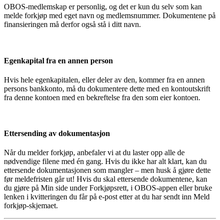
OBOS-medlemskap er personlig, og det er kun du selv som kan
melde forkjøp med eget navn og medlemsnummer. Dokumentene på
finansieringen må derfor også stå i ditt navn.
Egenkapital fra en annen person
Hvis hele egenkapitalen, eller deler av den, kommer fra en annen
persons bankkonto, må du dokumentere dette med en kontoutskrift
fra denne kontoen med en bekreftelse fra den som eier kontoen.
Ettersending av dokumentasjon
Når du melder forkjøp, anbefaler vi at du laster opp alle de
nødvendige filene med én gang. Hvis du ikke har alt klart, kan du
ettersende dokumentasjonen som mangler – men husk å gjøre dette
før meldefristen går ut! Hvis du skal ettersende dokumentene, kan
du gjøre på Min side under Forkjøpsrett, i OBOS-appen eller bruke
lenken i kvitteringen du får på e-post etter at du har sendt inn Meld
forkjøp-skjemaet.