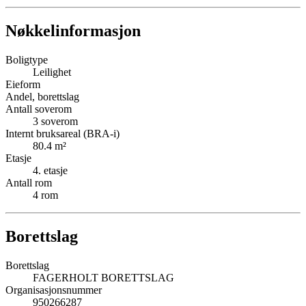
Nøkkelinformasjon
Boligtype
Leilighet
Eieform
Andel, borettslag
Antall soverom
3
soverom
Internt bruksareal (BRA-i)
80.4
m²
Etasje
4
. etasje
Antall rom
4
rom
Borettslag
Borettslag
FAGERHOLT BORETTSLAG
Organisasjonsnummer
950266287