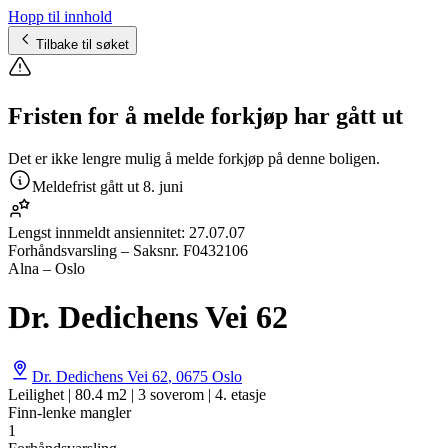
Hopp til innhold
Tilbake til søket
Fristen for å melde forkjøp har gått ut
Det er ikke lengre mulig å melde forkjøp på denne boligen.
Meldefrist gått ut
8. juni
Lengst innmeldt ansiennitet:
27.07.07
Forhåndsvarsling
– Saksnr.
F0432106
Alna – Oslo
Dr. Dedichens Vei 62
Dr. Dedichens Vei 62
,
0675
Oslo
Leilighet | 80.4 m2 | 3 soverom | 4. etasje
Finn-lenke mangler
1