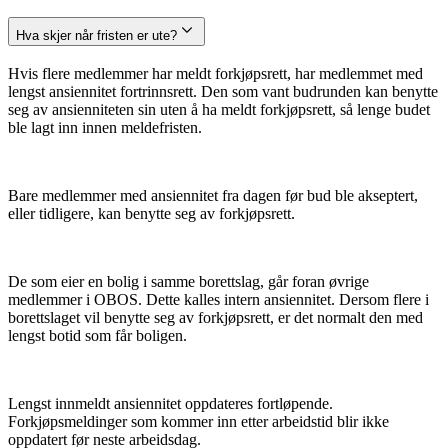
Hva skjer når fristen er ute?
Hvis flere medlemmer har meldt forkjøpsrett, har medlemmet med
lengst ansiennitet fortrinnsrett. Den som vant budrunden kan benytte
seg av ansienniteten sin uten å ha meldt forkjøpsrett, så lenge budet
ble lagt inn innen meldefristen.
Bare medlemmer med ansiennitet fra dagen før bud ble akseptert,
eller tidligere, kan benytte seg av forkjøpsrett.
De som eier en bolig i samme borettslag, går foran øvrige
medlemmer i OBOS. Dette kalles intern ansiennitet. Dersom flere i
borettslaget vil benytte seg av forkjøpsrett, er det normalt den med
lengst botid som får boligen.
Lengst innmeldt ansiennitet oppdateres fortløpende.
Forkjøpsmeldinger som kommer inn etter arbeidstid blir ikke
oppdatert før neste arbeidsdag.