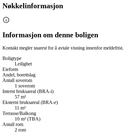
Nøkkelinformasjon
Informasjon om denne boligen
Kontakt megler snarest for å avtale visning innenfor meldefrist.
Boligtype
Leilighet
Eieform
Andel, borettslag
Antall soverom
1
soverom
Internt bruksareal (BRA-i)
57
m²
Eksternt bruksareal (BRA-e)
11
m²
Terrasse/Balkong
10
m² (TBA)
Antall rom
2
rom