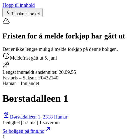
Hopp til innhold
Tilbake til søket
Fristen for å melde forkjøp har gått ut
Det er ikke lengre mulig å melde forkjøp på denne boligen.
Meldefrist gått ut
5. juni
Lengst innmeldt ansiennitet:
20.09.55
Fastpris
– Saksnr.
F0432140
Hamar – Innlandet
Børstadalleen 1
Børstadalleen 1
,
2318
Hamar
Leilighet | 57 m2 | 1 soverom
Se boligen på finn.no
1