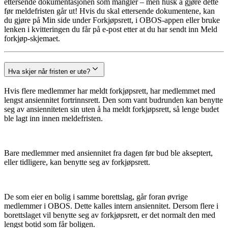
ettersende dokumentasjonen som mangler – men husk å gjøre dette
før meldefristen går ut! Hvis du skal ettersende dokumentene, kan
du gjøre på Min side under Forkjøpsrett, i OBOS-appen eller bruke
lenken i kvitteringen du får på e-post etter at du har sendt inn Meld
forkjøp-skjemaet.
Hva skjer når fristen er ute?
Hvis flere medlemmer har meldt forkjøpsrett, har medlemmet med
lengst ansiennitet fortrinnsrett. Den som vant budrunden kan benytte
seg av ansienniteten sin uten å ha meldt forkjøpsrett, så lenge budet
ble lagt inn innen meldefristen.
Bare medlemmer med ansiennitet fra dagen før bud ble akseptert,
eller tidligere, kan benytte seg av forkjøpsrett.
De som eier en bolig i samme borettslag, går foran øvrige
medlemmer i OBOS. Dette kalles intern ansiennitet. Dersom flere i
borettslaget vil benytte seg av forkjøpsrett, er det normalt den med
lengst botid som får boligen.