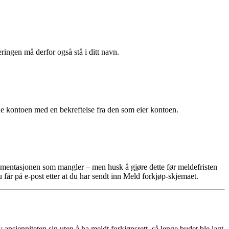
gen må derfor også stå i ditt navn.
e kontoen med en bekreftelse fra den som eier kontoen.
okumentasjonen som mangler – men husk å gjøre dette før meldefristen
får på e-post etter at du har sendt inn Meld forkjøp-skjemaet.
nsienniteten sin uten å ha meldt forkjøpsrett, så lenge budet ble lagt