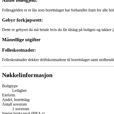
Andel fellesgjeld:
Fellesgjelden er et lån som borettslaget har forhandlet fram for alle bo
Gebyr forkjøpsrett:
Dette er gebyret du må betale hvis du får tilslag på boligen og takker j
Månedlige utgifter
Felleskostnader:
Felleskostnader dekker driftskostnadene til borettslaget samt nedbetali
Nøkkelinformasjon
Boligtype
Leilighet
Eieform
Andel, borettslag
Antall soverom
1
soverom
Internt bruksareal (BRA-i)