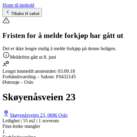
Hopp til innhold
Tilbake til søket
Fristen for å melde forkjøp har gått ut
Det er ikke lengre mulig å melde forkjøp på denne boligen.
Meldefrist gått ut
8. juni
Lengst innmeldt ansiennitet:
03.09.18
Forhåndsvarsling
– Saksnr.
F0432145
Østensjø – Oslo
Skøyenåsveien 23
Skøyenåsveien 23
,
0686
Oslo
Leilighet | 55 m2 | 1 soverom
Finn-lenke mangler
1