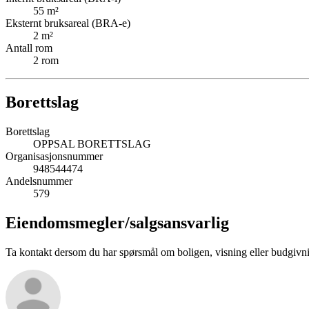
55
m²
Eksternt bruksareal (BRA-e)
2
m²
Antall rom
2
rom
Borettslag
Borettslag
OPPSAL BORETTSLAG
Organisasjonsnummer
948544474
Andelsnummer
579
Eiendomsmegler/
salgsansvarlig
Ta kontakt dersom du har spørsmål om boligen, visning eller budgivn