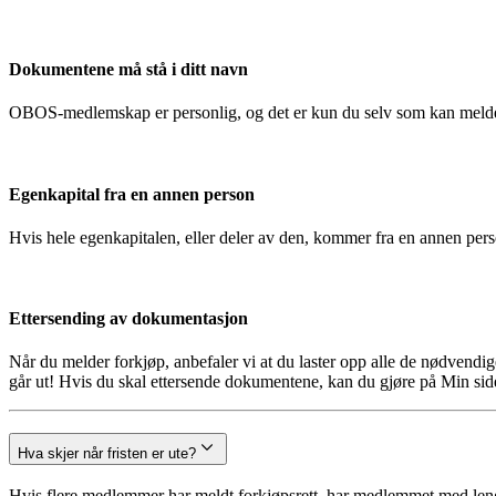
Dokumentene må stå i ditt navn
OBOS-medlemskap er personlig, og det er kun du selv som kan melde
Egenkapital fra en annen person
Hvis hele egenkapitalen, eller deler av den, kommer fra en annen pe
Ettersending av dokumentasjon
Når du melder forkjøp, anbefaler vi at du laster opp alle de nødvendi
går ut! Hvis du skal ettersende dokumentene, kan du gjøre på Min side
Hva skjer når fristen er ute?
Hvis flere medlemmer har meldt forkjøpsrett, har medlemmet med lengst