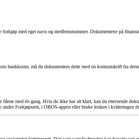
 forkjøp med eget navn og medlemsnummer. Dokumentene på finansierin
rsons bankkonto, må du dokumentere dette med en kontoutskrift fra denn
ge filene med én gang. Hvis du ikke har alt klart, kan du ettersende d
 under Forkjøpsrett, i OBOS-appen eller bruke lenken i kvitteringen du 
 ansiennitet fortrinnsrett. Den som vant budrunden kan benytte seg av a